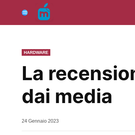
Vai
al
Menu
contenuto
PUBBLICATO
HARDWARE
IN
La recensio
dai media
da
24 Gennaio 2023
Kiro