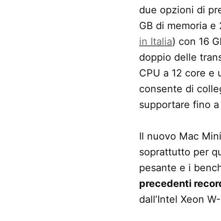
due opzioni di pr
GB di memoria e 2
in Italia
) con 16 G
doppio delle tran
CPU a 12 core e u
consente di colle
supportare fino a
Il nuovo Mac Mini 
soprattutto per qu
pesante e i bench
precedenti record
dall’Intel Xeon W