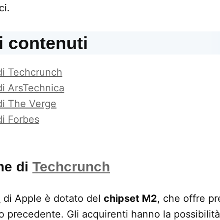
ci.
i contenuti
di Techcrunch
di ArsTechnica
di The Verge
di Forbes
ne di
Techcrunch
i
di Apple è dotato del
chipset M2
, che offre p
o precedente. Gli acquirenti hanno la possibilità