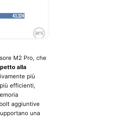
ssore M2 Pro, che
spetto alla
tivamente più
iù efficienti,
memoria
bolt aggiuntive
 supportano una