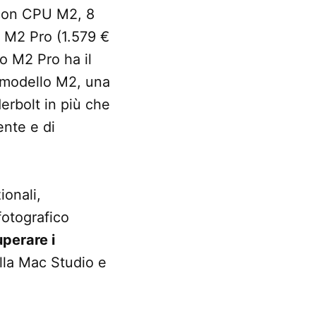
con CPU M2, 8
 M2 Pro (1.579 €
o M2 Pro ha il
l modello M2, una
erbolt in più che
ente e di
ionali,
fotografico
uperare i
la Mac Studio e