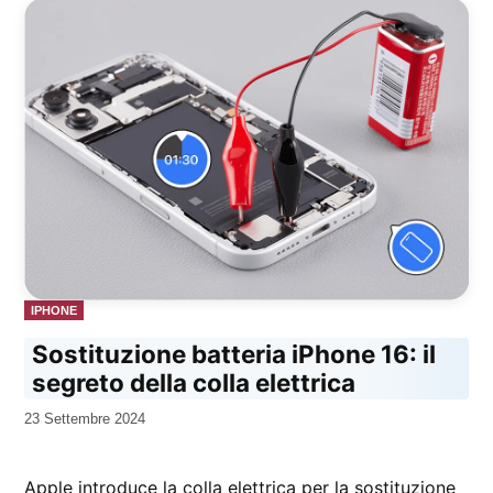
PUBBLICATO
IPHONE
IN
Sostituzione batteria iPhone 16: il
segreto della colla elettrica
da
23 Settembre 2024
Kiro
Apple introduce la colla elettrica per la sostituzione