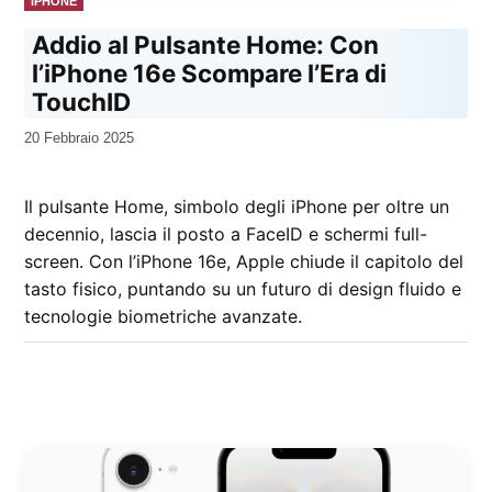
IPHONE
IN
Addio al Pulsante Home: Con
l’iPhone 16e Scompare l’Era di
TouchID
da
20 Febbraio 2025
Kiro
Il pulsante Home, simbolo degli iPhone per oltre un
decennio, lascia il posto a FaceID e schermi full-
screen. Con l’iPhone 16e, Apple chiude il capitolo del
tasto fisico, puntando su un futuro di design fluido e
tecnologie biometriche avanzate.