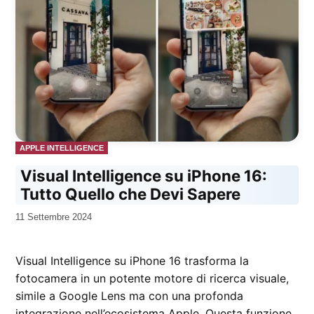
PUBBLICATO
APPLE INTELLIGENCE
IN
Visual Intelligence su iPhone 16:
Tutto Quello che Devi Sapere
da
11 Settembre 2024
Kiro
Visual Intelligence su iPhone 16 trasforma la
fotocamera in un potente motore di ricerca visuale,
simile a Google Lens ma con una profonda
integrazione nell’ecosistema Apple. Questa funzione,