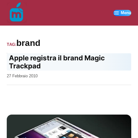
Vai
al
Menu
contenuto
brand
TAG:
Apple registra il brand Magic
Trackpad
da
27 Febbraio 2010
Kiro