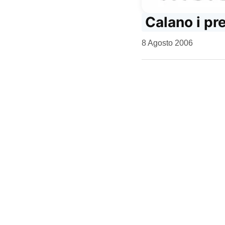
Calano i pr
da
8 Agosto 2006
Kiro
Paginazi
degli
articoli