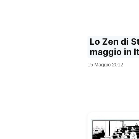
Lo Zen di S
maggio in It
da
15 Maggio 2012
Kiro