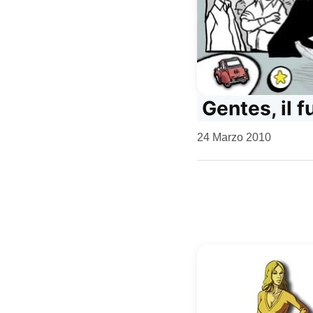
Gentes, il 
da
24 Marzo 2010
Kiro