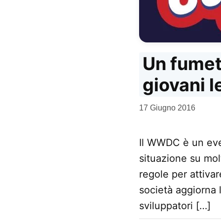
Un fumett
giovani l
da
17 Giugno 2016
Kiro
Il WWDC è un even
situazione su molt
regole per attiva
società aggiorna 
sviluppatori […]