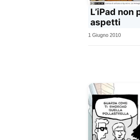
L’iPad non p
aspetti
da
1 Giugno 2010
Kiro