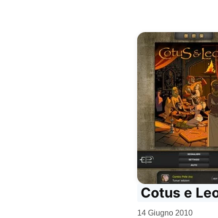
Cotus e Leo
da
14 Giugno 2010