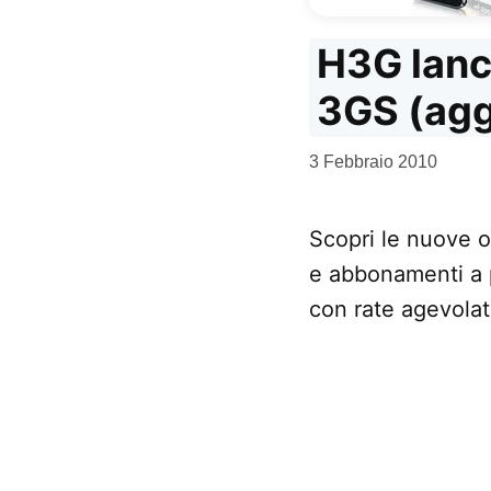
H3G lanci
3GS (agg
da
3 Febbraio 2010
Kiro
Scopri le nuove o
e abbonamenti a p
con rate agevola