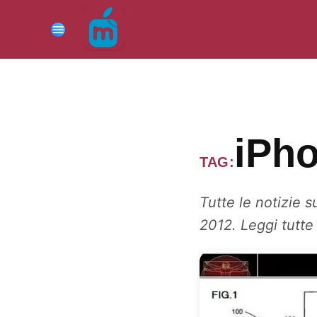
Vai
al
Menu
contenuto
iPh
TAG:
Tutte le notizie 
2012. Leggi tutte