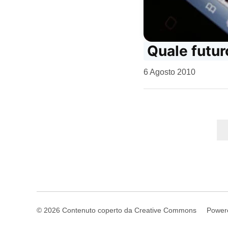
Quale futur
da
6 Agosto 2010
Kiro
Paginazi
degli
articoli
© 2026 Contenuto coperto da Creative Commons
Power