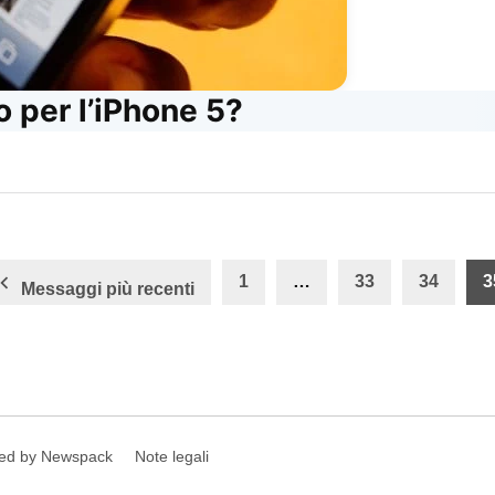
o per l’iPhone 5?
one
1
…
33
34
3
Messaggi più recenti
ed by Newspack
Note legali