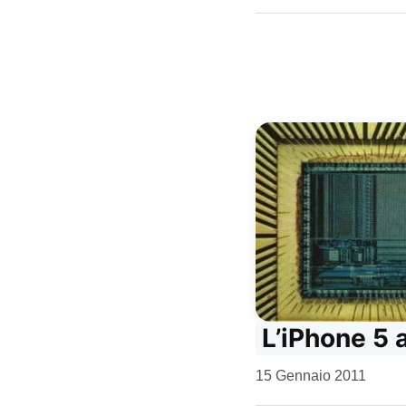
Kiro
L’iPhone 5 
da
15 Gennaio 2011
Kiro