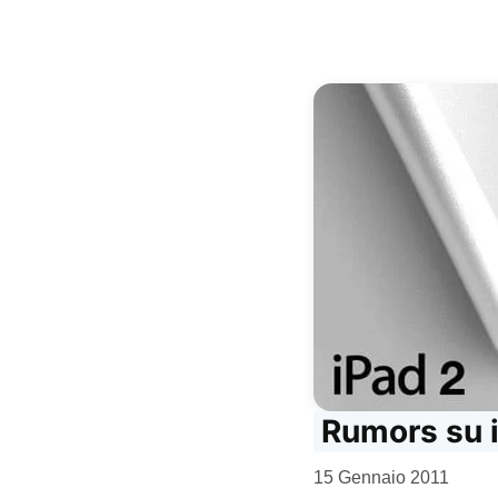
Rumors su i
da
15 Gennaio 2011