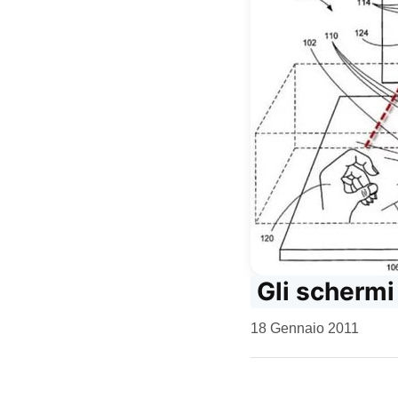
Gli schermi
da
18 Gennaio 2011
Kiro