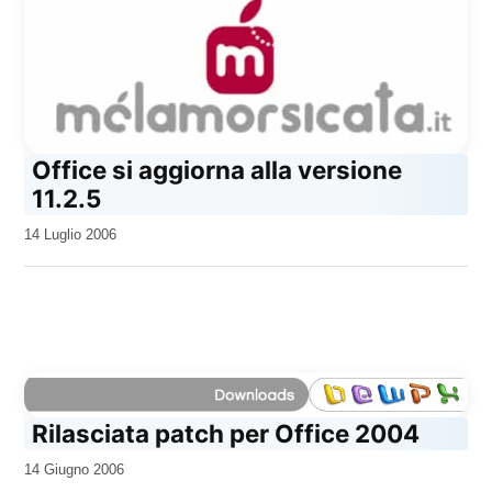
Office si aggiorna alla versione
11.2.5
da
14 Luglio 2006
Kiro
Rilasciata patch per Office 2004
da
14 Giugno 2006
Kiro