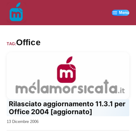
Vai
al
Menu
contenuto
Office
TAG:
Rilasciato aggiornamento 11.3.1 per
Office 2004 [aggiornato]
da
13 Dicembre 2006
Kiro