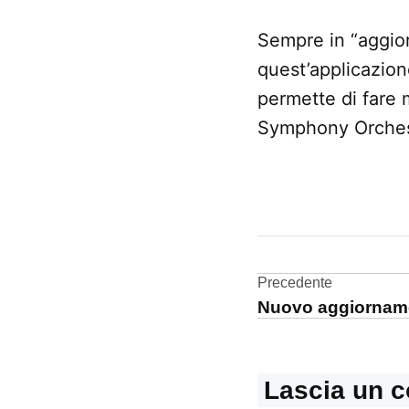
Sempre in “aggior
quest’applicazion
permette di fare 
Symphony Orchest
CONTRASSEGNATO
DA UNA SCRITTA:
Aggiornamento
software
Navigazi
Precedente
Nuovo aggiornam
articoli
Lascia un 