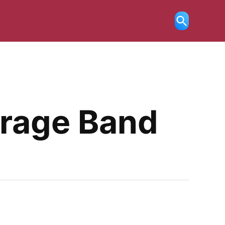
Ricerca
aperta
arage Band