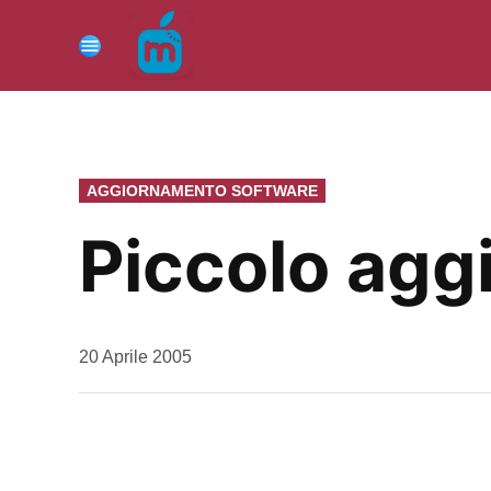
Vai
al
Menu
contenuto
PUBBLICATO
AGGIORNAMENTO SOFTWARE
IN
Piccolo ag
da
20 Aprile 2005
Kiro