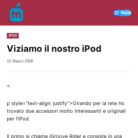
Vai
al
Menu
contenuto
PUBBLICATO
IPOD
IN
Viziamo il nostro iPod
da
16 Marzo 2006
Kiro
<
p style=”text-align: justify”>Girando per la rete ho
trovato due accessori molto interessanti e originali
per l’iPod.
Il primo si chiama iGroove Rider e consiste in una