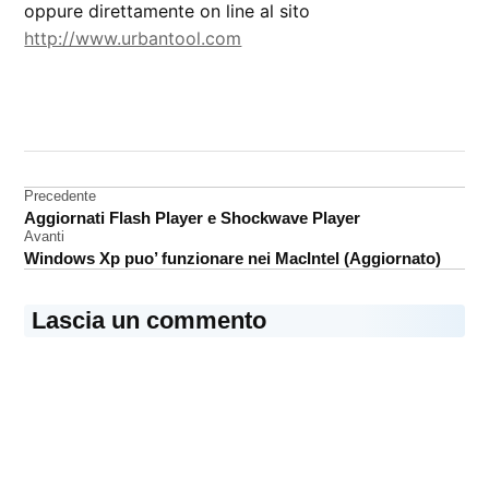
oppure direttamente on line al sito
http://www.urbantool.com
CONTRASSEGNATO
DA UNA SCRITTA:
iPod
Navigazione
Precedente
Aggiornati Flash Player e Shockwave Player
articoli
Avanti
Windows Xp puo’ funzionare nei MacIntel (Aggiornato)
Lascia un commento