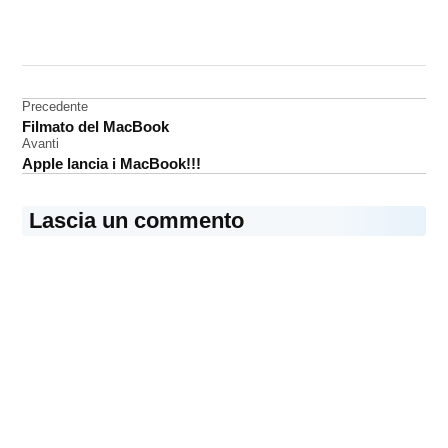
CONTRASSEGNATO
DA UNA SCRITTA:
Apple
Navigazione
Precedente
Apple
Filmato del MacBook
Store
articoli
Avanti
Apple lancia i MacBook!!!
Lascia un commento