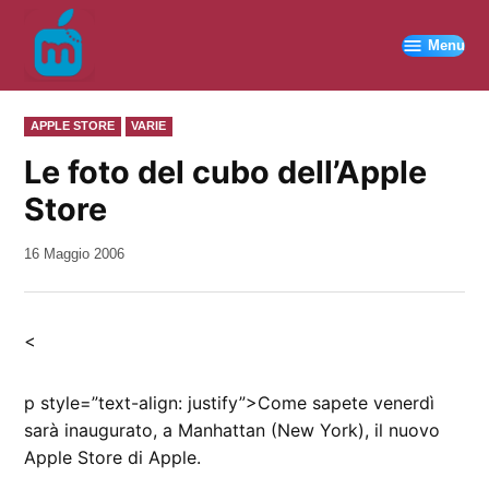
Vai
al
Menu
contenuto
PUBBLICATO
APPLE STORE
VARIE
IN
Le foto del cubo dell’Apple
Store
da
16 Maggio 2006
Kiro
<
p style=”text-align: justify”>Come sapete venerdì
sarà inaugurato, a Manhattan (New York), il nuovo
Apple Store di Apple.