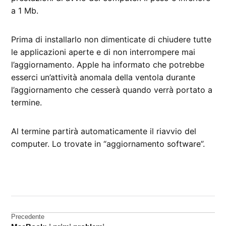
a 1 Mb.
Prima di installarlo non dimenticate di chiudere tutte
le applicazioni aperte e di non interrompere mai
l’aggiornamento. Apple ha informato che potrebbe
esserci un’attività anomala della ventola durante
l’aggiornamento che cesserà quando verrà portato a
termine.
Al termine partirà automaticamente il riavvio del
computer. Lo trovate in “aggiornamento software”.
CONTRASSEGNATO
DA UNA SCRITTA:
Apple
Navigazione
Precedente
firmware