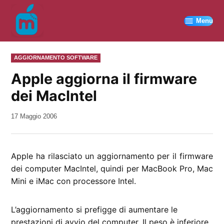
Vai
al
Menu
contenuto
PUBBLICATO
AGGIORNAMENTO SOFTWARE
IN
Apple aggiorna il firmware
dei MacIntel
da
17 Maggio 2006
Kiro
Apple ha rilasciato un aggiornamento per il firmware
dei computer MacIntel, quindi per MacBook Pro, Mac
Mini e iMac con processore Intel.
L’aggiornamento si prefigge di aumentare le
prestazioni di avvio del computer. Il peso è inferiore