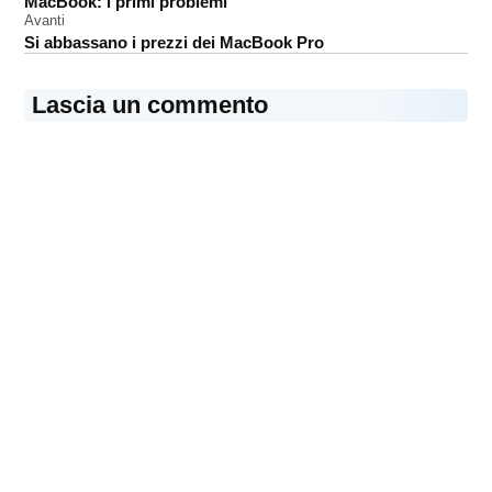
MacBook: i primi problemi
articoli
Avanti
Si abbassano i prezzi dei MacBook Pro
Lascia un commento