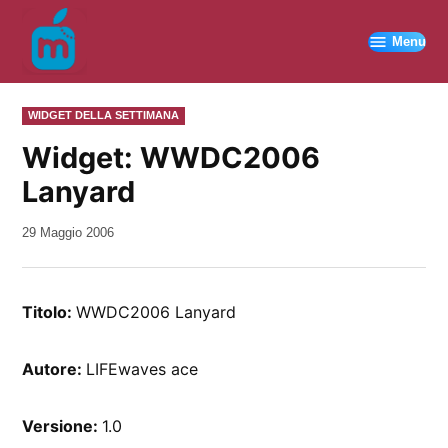
Vai
al
Menu
contenuto
PUBBLICATO
WIDGET DELLA SETTIMANA
IN
Widget: WWDC2006
Lanyard
da
29 Maggio 2006
Kiro
Titolo:
WWDC2006 Lanyard
Autore:
LIFEwaves ace
Versione:
1.0