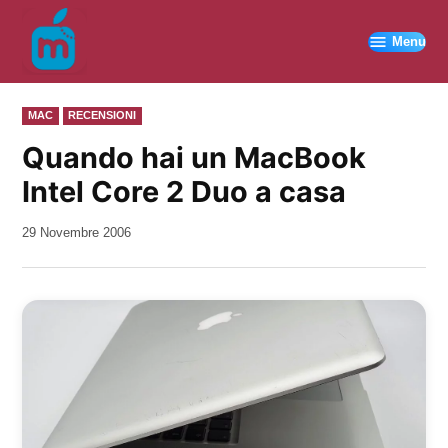
Vai
al
Menu
contenuto
PUBBLICATO
MAC
RECENSIONI
IN
Quando hai un MacBook
Intel Core 2 Duo a casa
da
29 Novembre 2006
Kiro