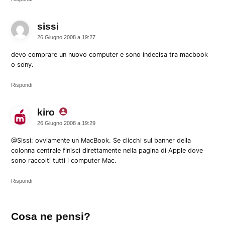
sissi
dice:
26 Giugno 2008 a 19:27
devo comprare un nuovo computer e sono indecisa tra macbook
o sony.
Rispondi
kiro
dice:
26 Giugno 2008 a 19:29
@Sissi: ovviamente un MacBook. Se clicchi sul banner della
colonna centrale finisci direttamente nella pagina di Apple dove
sono raccolti tutti i computer Mac.
Rispondi
Lascia
Cosa ne pensi?
un