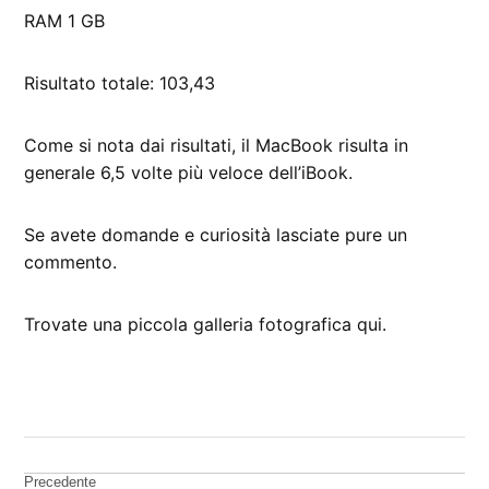
RAM 1 GB
Risultato totale: 103,43
Come si nota dai risultati, il MacBook risulta in
generale 6,5 volte più veloce dell’iBook.
Se avete domande e curiosità lasciate pure un
commento.
Trovate una piccola galleria fotografica qui.
CONTRASSEGNATO
DA UNA SCRITTA:
MAcBook
Intel
Navigazione
Precedente