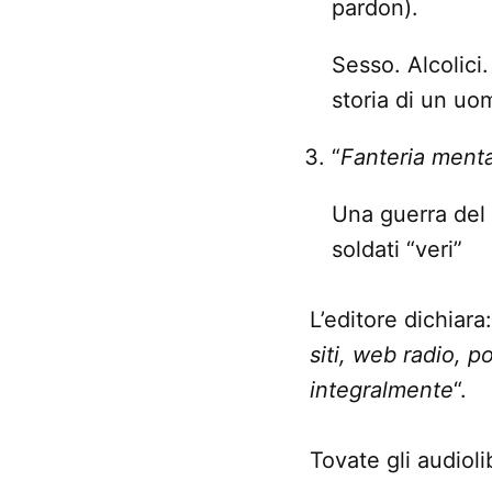
pardon).
Sesso. Alcolici.
storia di un uo
“
Fanteria ment
Una guerra del
soldati “veri”
L’editore dichiara:
siti, web radio, p
integralmente
“.
Tovate gli audiolib