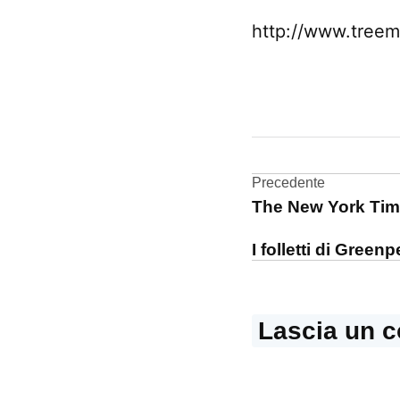
http://www.treem
CONTRASSEGNATO
DA UNA SCRITTA:
audiolibri
Navigazi
Precedente
The New York Times
articoli
I folletti di Green
Lascia un 