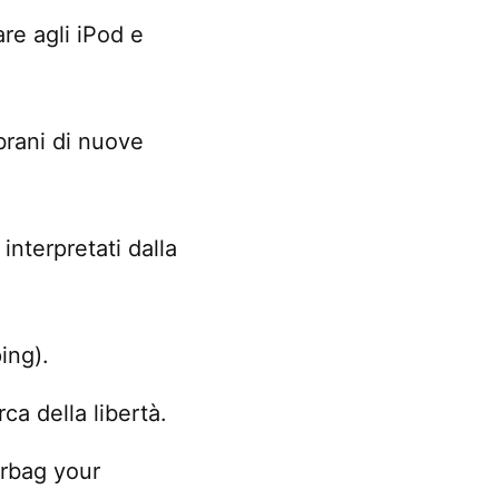
are agli iPod e
 brani di nuove
interpretati dalla
ing).
rca della libertà.
irbag your