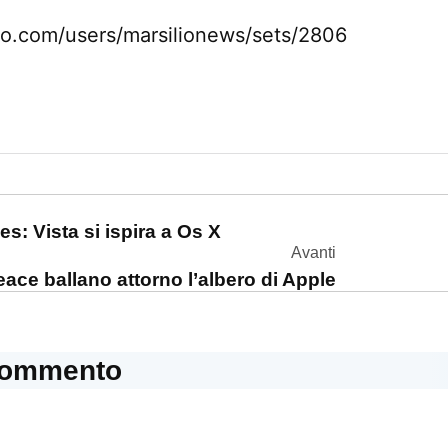
o.com/users/marsilionews/sets/2806
one
: Vista si ispira a Os X
Avanti
peace ballano attorno l’albero di Apple
commento