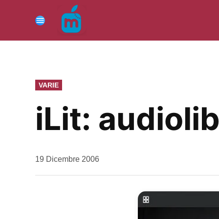
Vai
al
Menu
contenuto
PUBBLICATO
VARIE
IN
iLit: audiolib
da
19 Dicembre 2006
Kiro