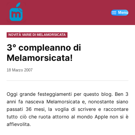
Vai
al
Menu
contenuto
PUBBLICATO
NOVITÀ VARIE DI MELAMORSICATA
IN
3° compleanno di
Melamorsicata!
da
18 Marzo 2007
Kiro
Oggi grande festeggiamenti per questo blog. Ben 3
anni fa nasceva Melamorsicata e, nonostante siano
passati 36 mesi, la voglia di scrivere e raccontare
tutto ciò che ruota attorno al mondo Apple non si è
affievolita.