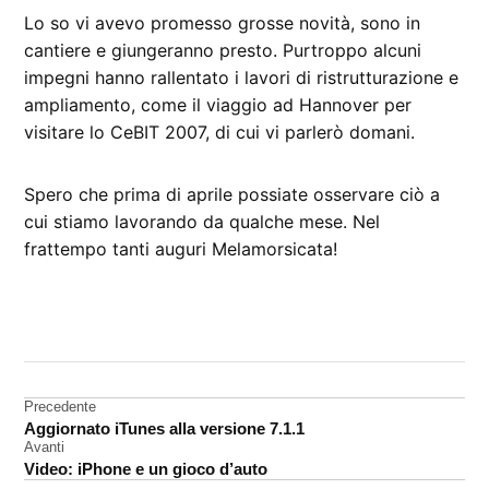
Lo so vi avevo promesso grosse novità, sono in
cantiere e giungeranno presto. Purtroppo alcuni
impegni hanno rallentato i lavori di ristrutturazione e
ampliamento, come il viaggio ad Hannover per
visitare lo CeBIT 2007, di cui vi parlerò domani.
Spero che prima di aprile possiate osservare ciò a
cui stiamo lavorando da qualche mese. Nel
frattempo tanti auguri Melamorsicata!
CONTRASSEGNATO
DA UNA SCRITTA:
melamorsicata
Navigazione
Precedente
Aggiornato iTunes alla versione 7.1.1
articoli
Avanti
Video: iPhone e un gioco d’auto