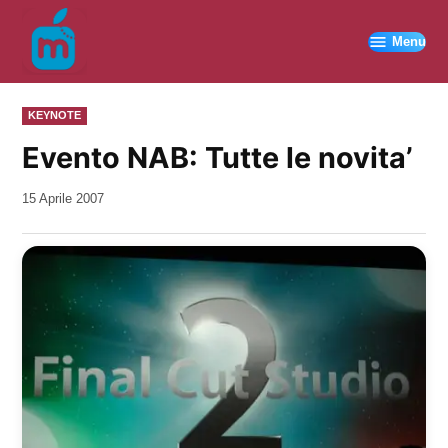
Vai
al
Menu
contenuto
PUBBLICATO
KEYNOTE
IN
Evento NAB: Tutte le novita’
da
15 Aprile 2007
Kiro