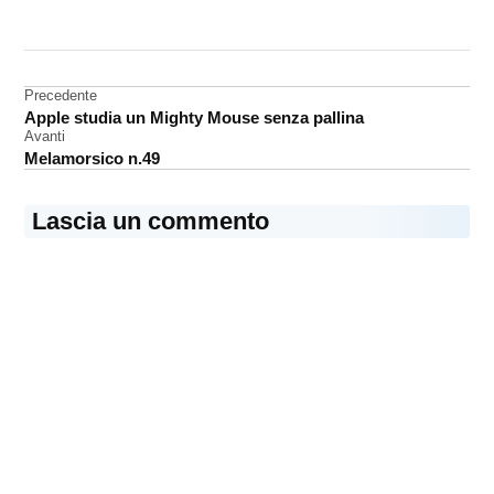
CONTRASSEGNATO
DA UNA SCRITTA:
evento
Navigazione
Precedente
Apple studia un Mighty Mouse senza pallina
articoli
Avanti
Melamorsico n.49
Lascia un commento