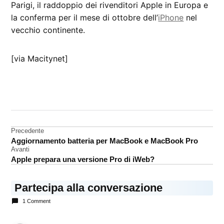
Parigi, il raddoppio dei rivenditori Apple in Europa e
la conferma per il mese di ottobre dell’
iPhone
nel
vecchio continente.
[via Macitynet]
CONTRASSEGNATO
DA UNA SCRITTA:
Italia
Navigazione
Precedente
iTunes
Aggiornamento batteria per MacBook e MacBook Pro
articoli
Avanti
Apple prepara una versione Pro di iWeb?
Partecipa alla conversazione
1 Comment