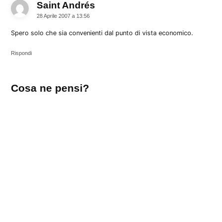
Saint Andrés
dice:
28 Aprile 2007 a 13:56
Spero solo che sia convenienti dal punto di vista economico.
Rispondi
Lascia
Cosa ne pensi?
un
commento