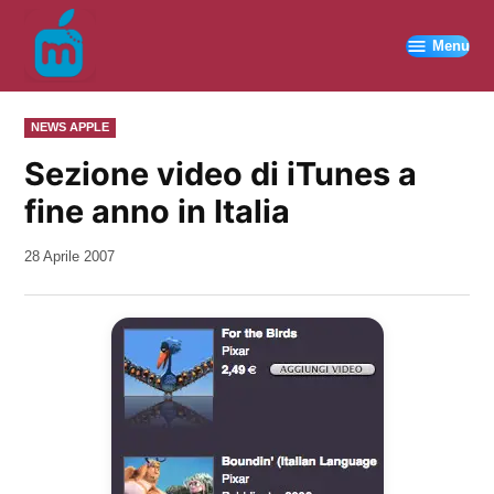
Vai
al
Menu
contenuto
PUBBLICATO
NEWS APPLE
IN
Sezione video di iTunes a
fine anno in Italia
da
28 Aprile 2007
Kiro