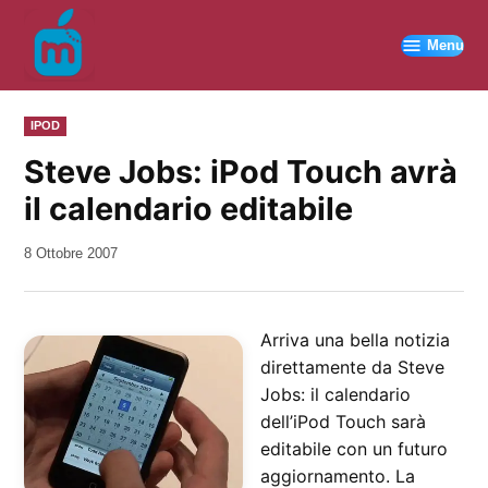
Vai
al
Menu
contenuto
PUBBLICATO
IPOD
IN
Steve Jobs: iPod Touch avrà
il calendario editabile
da
8 Ottobre 2007
Kiro
Arriva una bella notizia
direttamente da Steve
Jobs: il calendario
dell’iPod Touch sarà
editabile con un futuro
aggiornamento. La