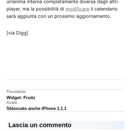
un’anima interna completamente diversa dagli altri
player, ma la possibilità di
modificare
il calendario
sarà aggiunta con un prossimo aggiornamento.
[via Digg]
CONTRASSEGNATO
DA UNA SCRITTA:
Calendario
Navigazione
Precedente
iPod
Widget: Fruitz
articoli
Avanti
Sbloccato anche iPhone 1.1.1
Lascia un commento