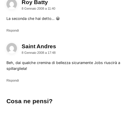
Roy Batty
dice:
8 Gennaio 2008 a 11:40
La seconda che hai detto… 😀
Rispondi
Saint Andres
dice:
8 Gennaio 2008 a 17:48
Beh, dai qualche cremina di bellezza sicuramente Jobs riuscirà a
spillargliela!
Rispondi
Lascia
Cosa ne pensi?
un
commento