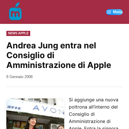
Vai
al
Menu
contenuto
PUBBLICATO
NEWS APPLE
IN
Andrea Jung entra nel
Consiglio di
Amministrazione di Apple
da
8 Gennaio 2008
Kiro
Si aggiunge una nuova
poltrona all’interno del
Consiglio di
Amministrazione di
Apple. Entra la signora