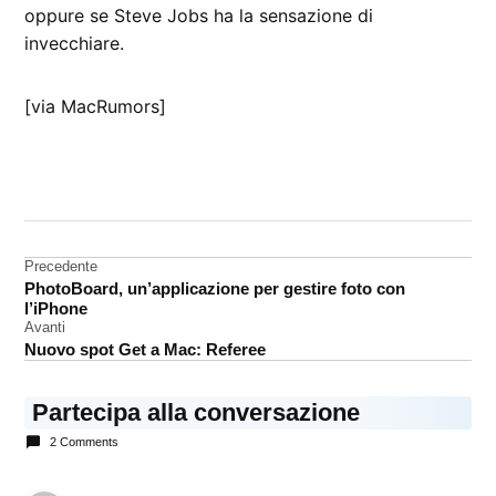
oppure se Steve Jobs ha la sensazione di
invecchiare.
[via MacRumors]
CONTRASSEGNATO
DA UNA SCRITTA:
Apple
Navigazione
Precedente
consiglio di
PhotoBoard, un’applicazione per gestire foto con
amministrazione
articoli
l’iPhone
Avanti
Nuovo spot Get a Mac: Referee
Partecipa alla conversazione
2 Comments