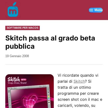
Vai
al
Menu
contenuto
PUBBLICATO
SOFTWARE PER MACOS
IN
Skitch passa al grado beta
pubblica
da
19 Gennaio 2008
Kiro
Vi ricordate quando vi
parlai di
Skitch
? Si
tratta di un ottimo
programma per creare
screen shot con il mac e
caricarli, volendo, su