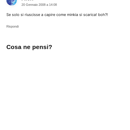
20 Gennaio 2008 a 14:08
Se solo si riuscisse a capire come minkia si scarica! boh?!
Rispondi
Lascia
Cosa ne pensi?
un
commento