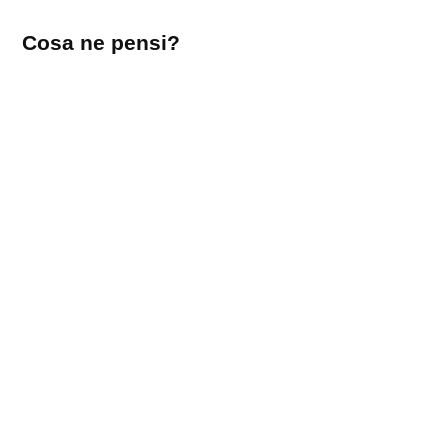
Lascia
Cosa ne pensi?
un
commento