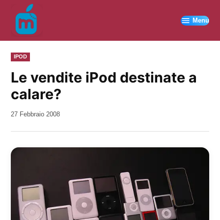
Vai
al
Menu
contenuto
PUBBLICATO
IPOD
IN
Le vendite iPod destinate a
calare?
da
27 Febbraio 2008
Kiro