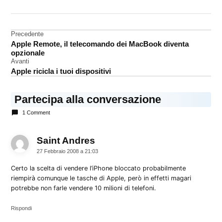
DA UNA SCRITTA:
iPod
Navigazione
Precedente
Apple Remote, il telecomando dei MacBook diventa
articoli
opzionale
Avanti
Apple ricicla i tuoi dispositivi
Partecipa alla conversazione
1 Comment
Saint Andres
dice:
27 Febbraio 2008 a 21:03
Certo la scelta di vendere l’iPhone bloccato probabilmente
riempirà comunque le tasche di Apple, però in effetti magari
potrebbe non farle vendere 10 milioni di telefoni.
Rispondi