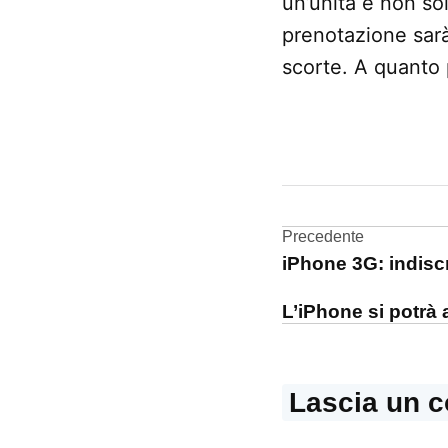
un’unità e non so
prenotazione sarà
scorte. A quanto 
CONTRASSEGNATO
DA UNA SCRITTA:
iPhone
3G
Navigazi
Precedente
iPhone 3G: indisc
articoli
L’iPhone si potrà 
Lascia un 