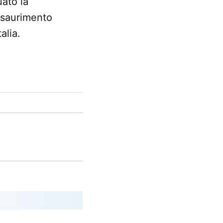
uato la
 esaurimento
alia.