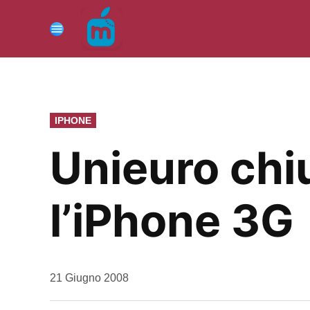
Vai
al
Menu
contenuto
PUBBLICATO
IPHONE
IN
Unieuro chi
l’iPhone 3G
da
21 Giugno 2008
Kiro