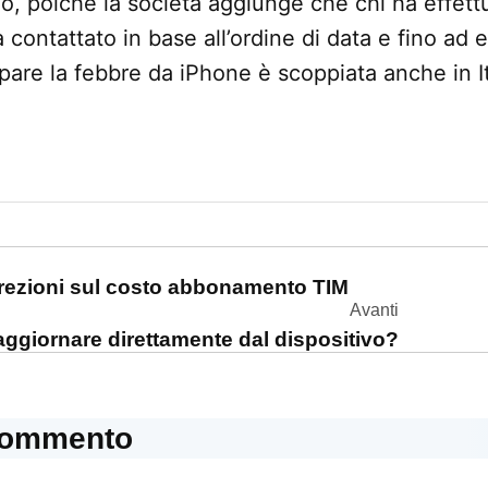
lo, poichè la società aggiunge che chi ha effett
 contattato in base all’ordine di data e fino ad
pare la febbre da iPhone è scoppiata anche in It
one
rezioni sul costo abbonamento TIM
Avanti
aggiornare direttamente dal dispositivo?
commento