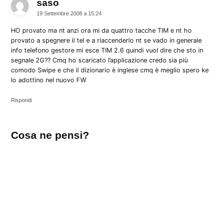
saso
dice:
19 Settembre 2008 a 15:24
HO provato ma nt anzi ora mi da quattro tacche TIM e nt ho
provato a spegnere il tel e a riaccenderlo nt se vado in generale
info telefono gestore mi esce TIM 2.6 quindi vuol dire che sto in
segnale 2G?? Cmq ho scaricato l’applicazione credo sia più
comodo Swipe e che il dizionario è inglese cmq è meglio spero ke
lo adottino nel nuovo FW
Rispondi
Lascia
Cosa ne pensi?
un
commento