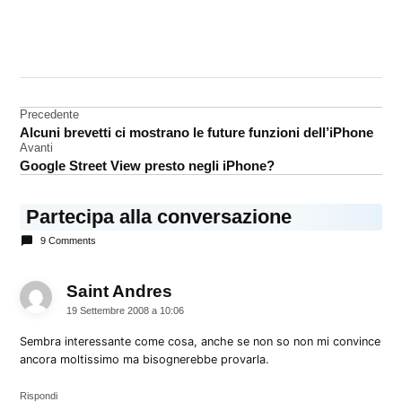
CONTRASSEGNATO
DA UNA SCRITTA:
Os X
Mobile
Navigazione
Precedente
Alcuni brevetti ci mostrano le future funzioni dell’iPhone
SMS
articoli
Avanti
Google Street View presto negli iPhone?
Partecipa alla conversazione
9 Comments
Saint Andres
dice:
19 Settembre 2008 a 10:06
Sembra interessante come cosa, anche se non so non mi convince
ancora moltissimo ma bisognerebbe provarla.
Rispondi