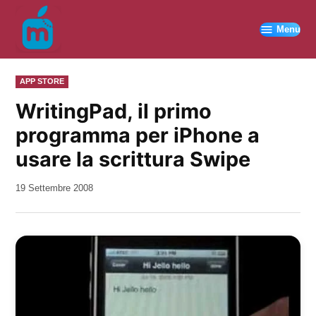
Vai
al
Menu
contenuto
PUBBLICATO
APP STORE
IN
WritingPad, il primo
programma per iPhone a
usare la scrittura Swipe
da
19 Settembre 2008
Kiro