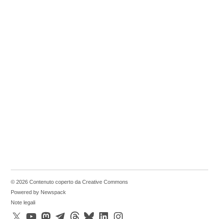
© 2026 Contenuto coperto da Creative Commons
Powered by Newspack
Note legali
X
YouTube
Mastodon
Telegram
Threads
Bluesky
LinkedIn
Instagram