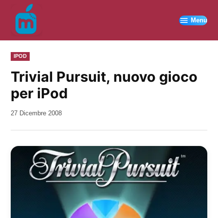
Vai
al
Menu
contenuto
PUBBLICATO
IPOD
IN
Trivial Pursuit, nuovo gioco
per iPod
da
27 Dicembre 2008
Kiro