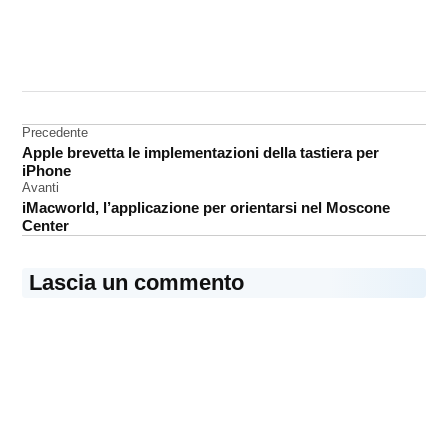
CONTRASSEGNATO
DA UNA SCRITTA:
gioco
Navigazione
Precedente
iPod
Apple brevetta le implementazioni della tastiera per
articoli
iTunes
iPhone
Store
Avanti
iMacworld, l’applicazione per orientarsi nel Moscone
Center
Lascia un commento