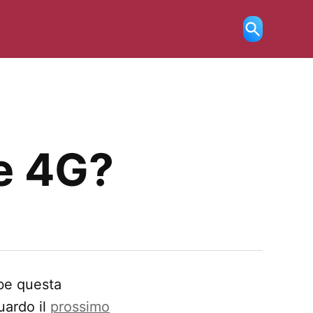
Ricerca
aperta
ne 4G?
bbe questa
uardo il
prossimo