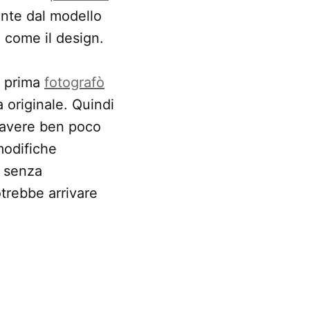
rente dal modello
ì come il design.
r prima
fotografò
a originale. Quindi
 avere ben poco
modifiche
, senza
otrebbe arrivare