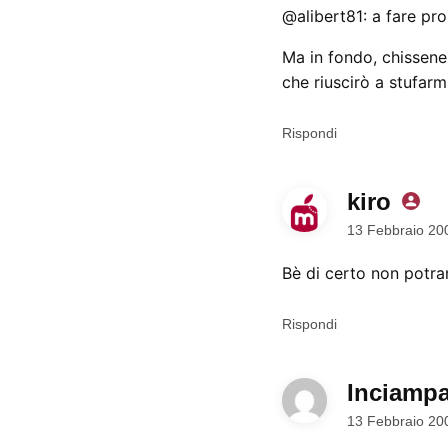
@alibert81: a fare prop
Ma in fondo, chissene
che riuscirò a stufarm
Rispondi
kiro
dice:
13 Febbraio 20
Bè di certo non potra
Rispondi
Inciampa
13 Febbraio 20