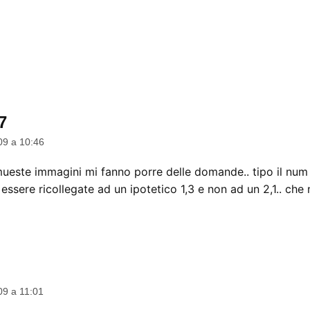
7
dice:
09 a 10:46
ueste immagini mi fanno porre delle domande.. tipo il num
sere ricollegate ad un ipotetico 1,3 e non ad un 2,1.. che
dice:
09 a 11:01