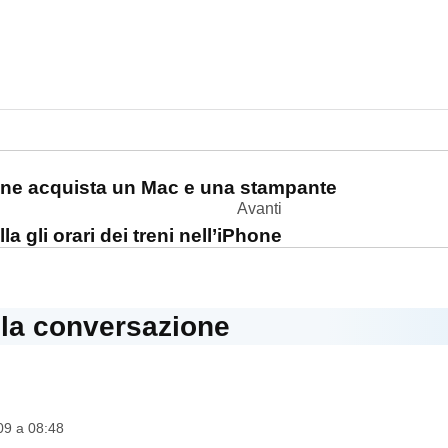
one
one acquista un Mac e una stampante
Avanti
la gli orari dei treni nell’iPhone
lla conversazione
09 a 08:48