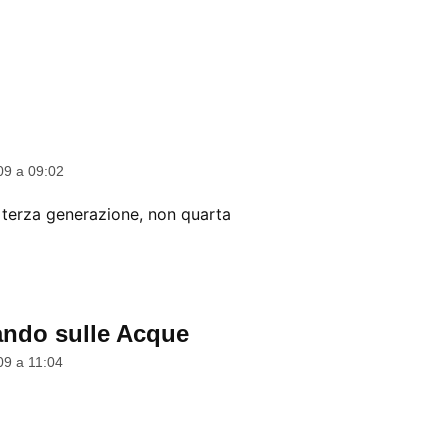
dice:
09 a 09:02
terza generazione, non quarta
ndo sulle Acque
dice:
09 a 11:04