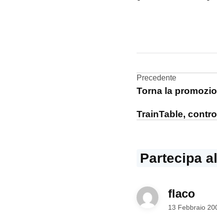
CONTRASSEGNATO
DA UNA SCRITTA:
iPhone
4G
Navigazi
Precedente
Torna la promozi
Rumors
articoli
TrainTable, control
Partecipa a
flaco
dice:
13 Febbraio 20