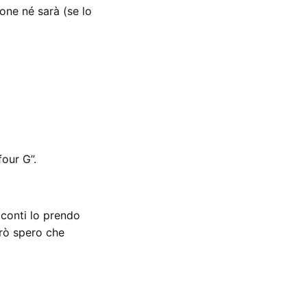
one né sarà (se lo
our G”.
 conti lo prendo
erò spero che