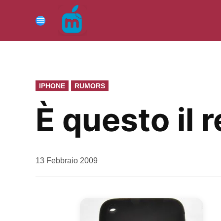
Vai
al
Menu
contenuto
PUBBLICATO
IPHONE
RUMORS
IN
È questo il 
da
13 Febbraio 2009
Kiro