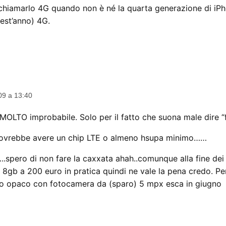
chiamarlo 4G quando non è né la quarta generazione di iPh
uest’anno) 4G.
09 a 13:40
MOLTO improbabile. Solo per il fatto che suona male dire “f
dovrebbe avere un chip LTE o almeno hsupa minimo……
…..spero di non fare la caxxata ahah..comunque alla fine dei
8gb a 200 euro in pratica quindi ne vale la pena credo. P
tro opaco con fotocamera da (sparo) 5 mpx esca in giugno