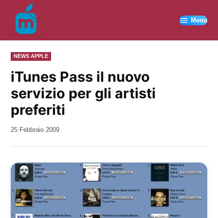
Vai
al
Menu
contenuto
PUBBLICATO
NEWS APPLE
IN
iTunes Pass il nuovo
servizio per gli artisti
preferiti
da
25 Febbraio 2009
Kiro