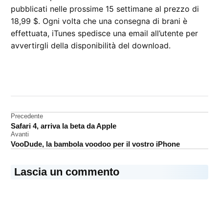
pubblicati nelle prossime 15 settimane al prezzo di
18,99 $. Ogni volta che una consegna di brani è
effettuata, iTunes spedisce una email all’utente per
avvertirgli della disponibilità del download.
CONTRASSEGNATO
DA UNA SCRITTA:
iTunes
Store
Navigazione
Precedente
Safari 4, arriva la beta da Apple
articoli
Avanti
VooDude, la bambola voodoo per il vostro iPhone
Lascia un commento