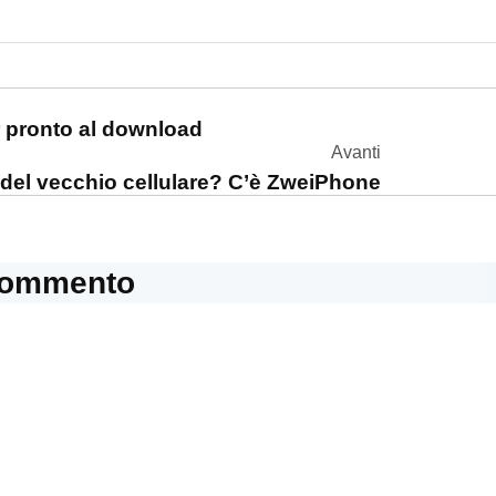
one
pronto al download
Avanti
 del vecchio cellulare? C’è ZweiPhone
commento