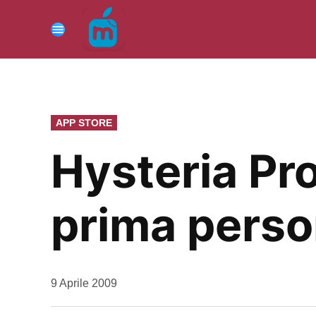
Vai
al
Menu
contenuto
PUBBLICATO
APP STORE
IN
Hysteria Pro
prima pers
da
9 Aprile 2009
Kiro