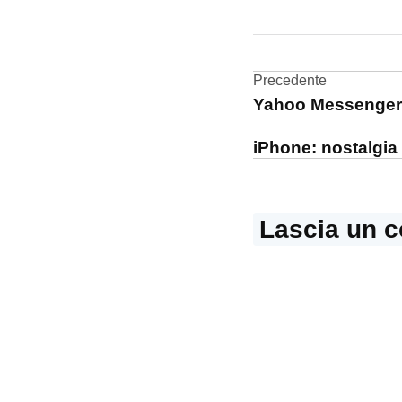
CONTRASSEGNATO
DA UNA SCRITTA:
App
Store
Navigazi
Precedente
Yahoo Messenger 
gioco
articoli
iPhone: nostalgia
Lascia un 