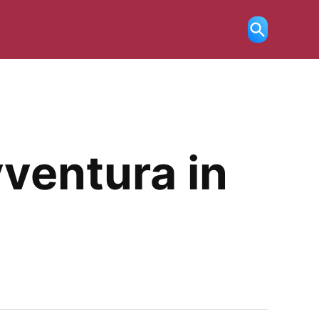
Ricerca
aperta
vventura in