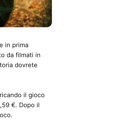
e in prima
o da filmati in
storia dovrete
ricando il gioco
,59 €. Dopo il
ioco.