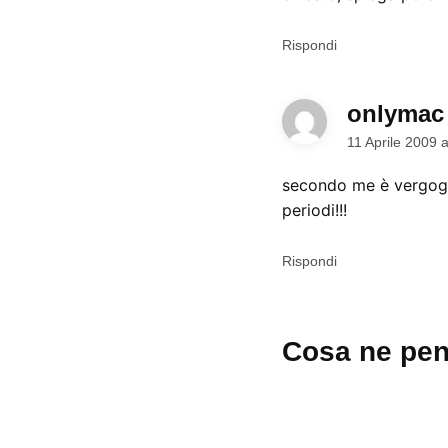
Rispondi
onlymac
11 Aprile 2009 
secondo me è vergogn
periodi!!!
Rispondi
Lascia
Cosa ne pen
un
commento