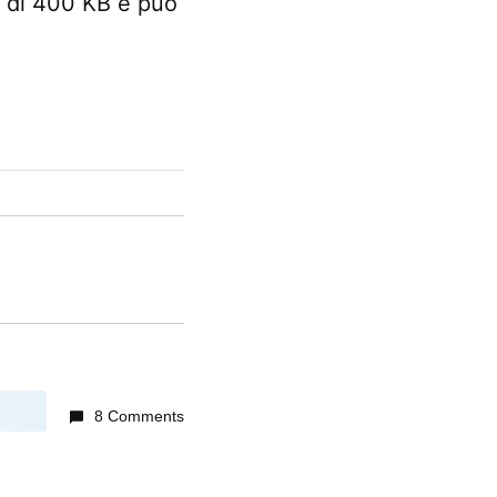
so di 400 KB e può
8 Comments