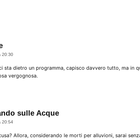
e
dice:
a 20:30
ci sta dietro un programma, capisco davvero tutto, ma in qu
osa vergognosa.
ndo sulle Acque
dice:
a 20:54
usa? Allora, considerando le morti per alluvioni, sarai senz