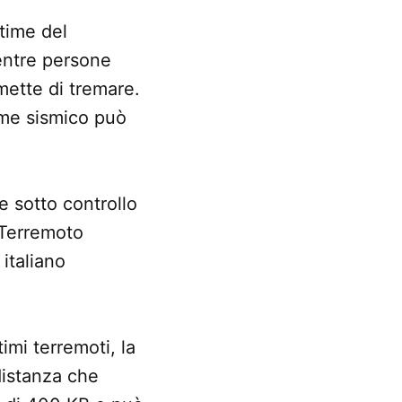
ttime del
mentre persone
mette di tremare.
ame sismico può
e sotto controllo
 Terremoto
 italiano
imi terremoti, la
 distanza che