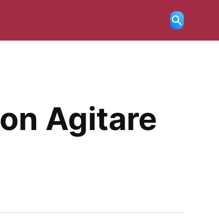
Ricerca
aperta
con Agitare