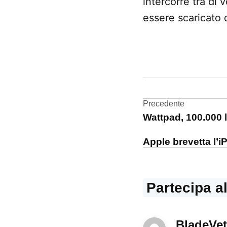
intercorre tra di 
essere scaricato 
CONTRASSEGNATO
DA UNA SCRITTA:
App
Store
Navigazi
Precedente
Wattpad, 100.000 l
terremoto
articoli
Apple brevetta l’
Partecipa a
BladeVet