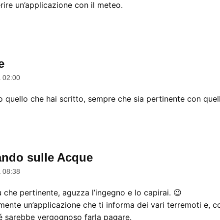
erire un’applicazione con il meteo.
e
dice:
a 02:00
 quello che hai scritto, sempre che sia pertinente con quell
ndo sulle Acque
dice:
a 08:38
 che pertinente, aguzza l’ingegno e lo capirai. 😉
ente un’applicazione che ti informa dei vari terremoti e, 
é sarebbe vergognoso farla pagare.