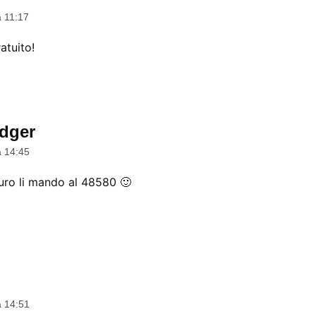
a 11:17
atuito!
dger
dice:
a 14:45
euro li mando al 48580 🙂
a 14:51