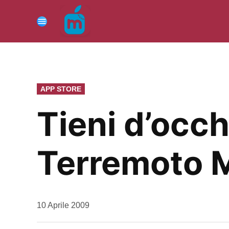
Vai
al
Menu
contenuto
PUBBLICATO
APP STORE
IN
Tieni d’occh
Terremoto 
da
10 Aprile 2009
Kiro