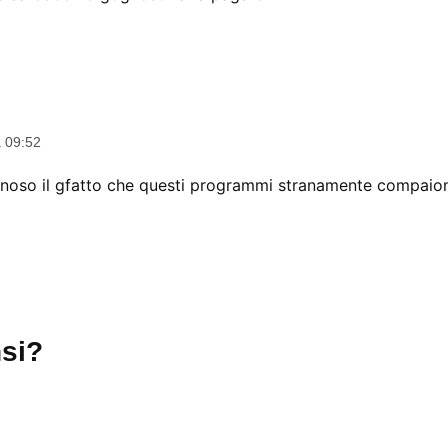
dice:
a 09:52
oso il gfatto che questi programmi stranamente compaiono
si?