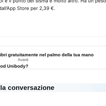
voi e il punto del sisma e molto altro. Ha un pe
dall’App Store per 2,39 €.
one
ibri gratuitamente nel palmo della tua mano
Avanti
iPod Unibody?
lla conversazione
dice: