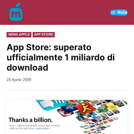
Vai
al
Menu
contenuto
PUBBLICATO
NEWS APPLE
APP STORE
IN
App Store: superato
ufficialmente 1 miliardo di
download
da
24 Aprile 2009
Kiro