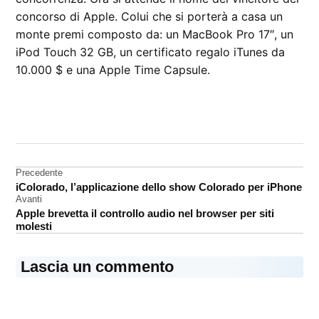
concorso di Apple. Colui che si porterà a casa un
monte premi composto da: un MacBook Pro 17″, un
iPod Touch 32 GB, un certificato regalo iTunes da
10.000 $ e una Apple Time Capsule.
CONTRASSEGNATO
DA UNA SCRITTA:
App
Store
Navigazione
Precedente
iColorado, l’applicazione dello show Colorado per iPhone
articoli
Avanti
Apple brevetta il controllo audio nel browser per siti
molesti
Lascia un commento