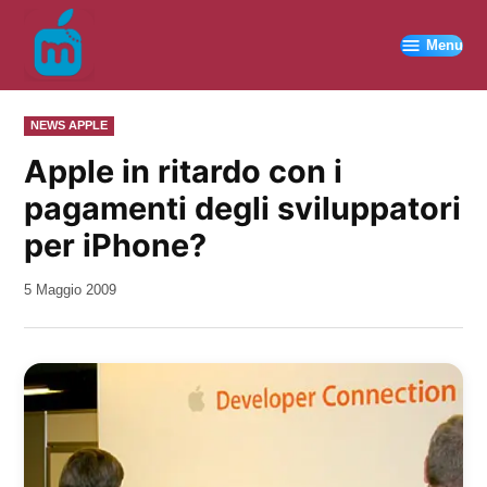
Vai
al
Menu
contenuto
PUBBLICATO
NEWS APPLE
IN
Apple in ritardo con i
pagamenti degli sviluppatori
per iPhone?
da
5 Maggio 2009
Kiro