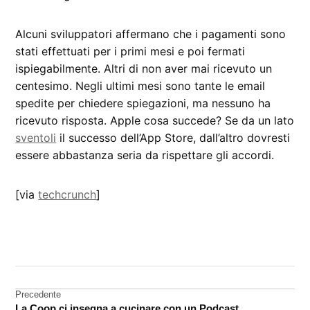
Alcuni sviluppatori affermano che i pagamenti sono
stati effettuati per i primi mesi e poi fermati
ispiegabilmente. Altri di non aver mai ricevuto un
centesimo. Negli ultimi mesi sono tante le email
spedite per chiedere spiegazioni, ma nessuno ha
ricevuto risposta. Apple cosa succede? Se da un lato
sventoli
il successo dell’App Store, dall’altro dovresti
essere abbastanza seria da rispettare gli accordi.
[via
techcrunch
]
CONTRASSEGNATO
DA UNA SCRITTA:
App
Store
Navigazione
Precedente
La Coop ci insegna a cucinare con un Podcast
Apple