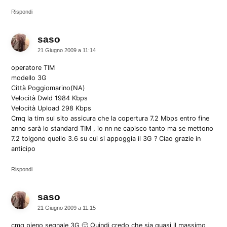
Rispondi
saso
dice:
21 Giugno 2009 a 11:14
operatore TIM
modello 3G
Città Poggiomarino(NA)
Velocità Dwld 1984 Kbps
Velocità Upload 298 Kbps
Cmq la tim sul sito assicura che la copertura 7.2 Mbps entro fine
anno sarà lo standard TIM , io nn ne capisco tanto ma se mettono
7.2 tolgono quello 3.6 su cui si appoggia il 3G ? Ciao grazie in
anticipo
Rispondi
saso
dice:
21 Giugno 2009 a 11:15
cmq pieno segnale 3G 🙂 Quindi credo che sia quasi il massimo