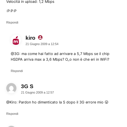
Velocitá in upload: 1,2 Mbps
:P:P:P
Rispondi
kiro
dice:
21 Giugno 2009 a 12:54
@3G: ma come hai fatto ad arrivare a 5,7 Mbps se il chip
HSDPA arriva max a 3,6 Mbps? O_o non è che eri in WiFi?
Rispondi
3G S
dice:
21 Giugno 2009 a 12:57
@Kiro: Pardon ho dimenticato la S dopo il 3G errore mio 😛
Rispondi