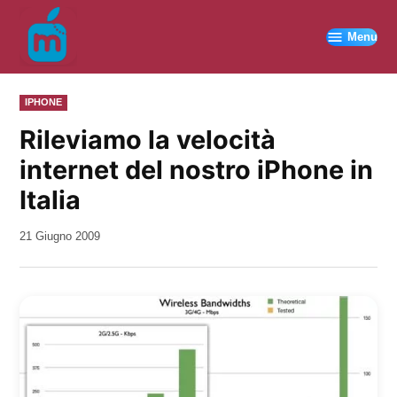
Vai
al
Menu
contenuto
PUBBLICATO
IPHONE
IN
Rileviamo la velocità
internet del nostro iPhone in
Italia
da
21 Giugno 2009
Kiro