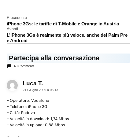
DA UNA SCRITTA:
HSDPA
Navigazione
Precedente
iPhone
iPhone 3Gs: le tariffe di T-Mobile e Orange in Austria
articoli
Avanti
L’iPhone 3Gs è realmente più veloce, anche del Palm Pre
e Android
Partecipa alla conversazione
40 Comments
Luca T.
dice:
21 Giugno 2009 a 08:13
– Operatore: Vodafone
– Telefono; iPhone 3G
– Città: Padova
– Velocità in download: 1,74 Mbps
– Velocità in upload: 0,88 Mbps