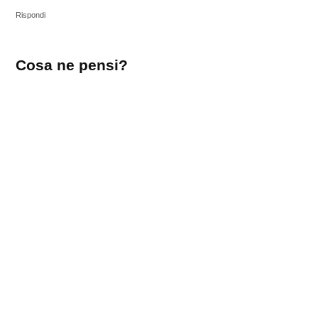
Rispondi
Lascia
Cosa ne pensi?
un
commento