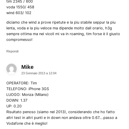
tim 2345 / 600
voda 1550/ 458
wind 603/ 102
diciamo che wind a prove ripetute e la piu stabile seppur la piu
lenta, voda e la piu veloce ma dipende molto dall orario, h3g
sempre ottima ma nei vicoli mi va in roaming, tim forse è il giusto
compromesso!
Rispondi
Mike
dice:
23 Gennaio 2013 a 12:04
OPERATORE: Tim
TELEFONO: iPhone 3GS
LUOGO: Monza (Milano)
DOWN: 1.37
UP: 0.20
Risultato penoso (siamo nel 2013), considerando che ho fatto
altri test in altri punti e in down non andava oltre 0.67….passo a
Vodafone che è meglio!