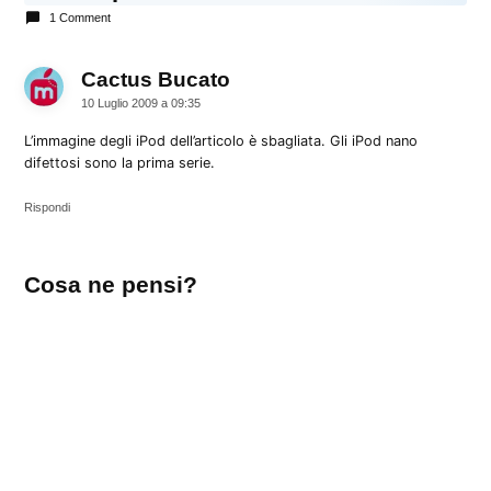
1 Comment
Cactus Bucato
dice:
10 Luglio 2009 a 09:35
L’immagine degli iPod dell’articolo è sbagliata. Gli iPod nano
difettosi sono la prima serie.
Rispondi
Lascia
Cosa ne pensi?
un
commento