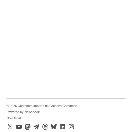
© 2026 Contenuto coperto da Creative Commons
Powered by Newspack
Note legali
X
YouTube
Mastodon
Telegram
Threads
Bluesky
LinkedIn
Instagram