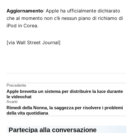
Aggiornamento
: Apple ha ufficialmente dichiarato
che al momento non c’è nessun piano di richiamo di
iPod in Corea.
[via Wall Street Journal]
CONTRASSEGNATO
DA UNA SCRITTA:
iPod
Nano
Navigazione
Precedente
Apple brevetta un sistema per distribuire la luce durante
articoli
le videochat
Avanti
Rimedi della Nonna, la saggezza per risolvere i problemi
della vita quotidiana
Partecipa alla conversazione