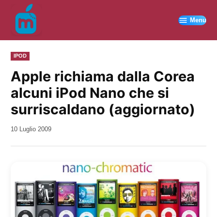
Vai
al
Menu
contenuto
PUBBLICATO
IPOD
IN
Apple richiama dalla Corea
alcuni iPod Nano che si
surriscaldano (aggiornato)
da
10 Luglio 2009
Kiro