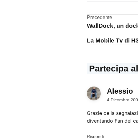
Apple
Navigazi
Precedente
Natale
WallDock, un dock 
articoli
regali
La Mobile Tv di H
Partecipa a
Alessio
d
4 Dicembre 200
Grazie della segnalazi
diventando Fan del ca
Rispondi