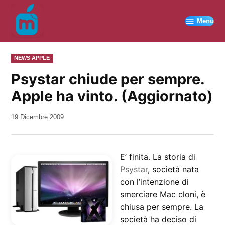
Vai
al
Menu
contenuto
PUBBLICATO
NEWS APPLE
IN
Psystar chiude per sempre.
Apple ha vinto. (Aggiornato)
da
19 Dicembre 2009
Kiro
E’ finita. La storia di
Psystar
, società nata
con l’intenzione di
smerciare Mac cloni, è
chiusa per sempre. La
società ha deciso di