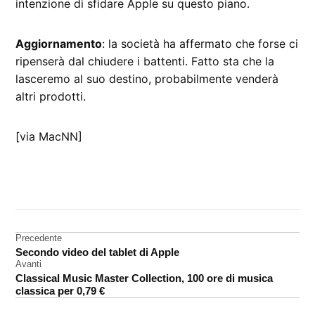
intenzione di sfidare Apple su questo piano.
Aggiornamento
: la società ha affermato che forse ci
ripenserà dal chiudere i battenti. Fatto sta che la
lasceremo al suo destino, probabilmente venderà
altri prodotti.
[via MacNN]
CONTRASSEGNATO
DA UNA SCRITTA:
OS
X
Navigazione
Precedente
Secondo video del tablet di Apple
Psystar
articoli
Avanti
Classical Music Master Collection, 100 ore di musica
classica per 0,79 €