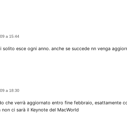
ice:
09 a 15:44
 solito esce ogni anno. anche se succede nn venga aggior
ice:
09 a 18:30
edo che verrà aggiornato entro fine febbraio, esattamente c
 non ci sarà il Keynote del MacWorld