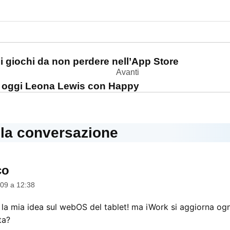
one
i giochi da non perdere nell’App Store
Avanti
li: oggi Leona Lewis con Happy
lla conversazione
co
dice:
09 a 12:38
 la mia idea sul webOS del tablet! ma iWork si aggiorna ogn
ta?