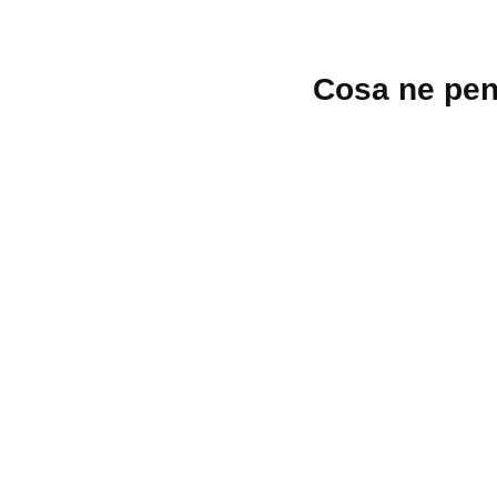
Lascia
Cosa ne pen
un
commento