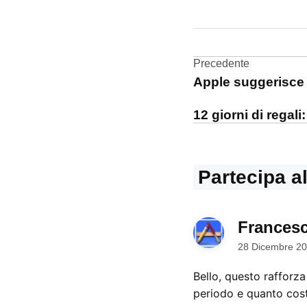
CONTRASSEGNATO
DA UNA SCRITTA:
iWork
Navigazi
Precedente
MobileMe
Apple suggerisce 
articoli
Rumors
12 giorni di rega
Partecipa a
Frances
28 Dicembre 20
Bello, questo rafforza
periodo e quanto cos