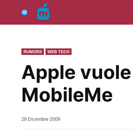
Vai
al
Menu
contenuto
PUBBLICATO
RUMORS
WEB TECH
IN
Apple vuole
MobileMe
da
28 Dicembre 2009
Kiro