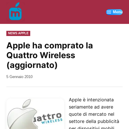
Vai
al
Menu
contenuto
PUBBLICATO
NEWS APPLE
IN
Apple ha comprato la
Quattro Wireless
(aggiornato)
da
5 Gennaio 2010
Kiro
Apple è intenzionata
seriamente ad avere
quote di mercato nel
settore della pubblicità
per dispositivi mobili.