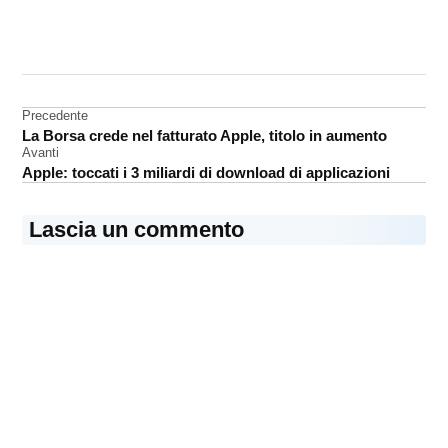
CONTRASSEGNATO
DA UNA SCRITTA:
Apple
Navigazione
Precedente
La Borsa crede nel fatturato Apple, titolo in aumento
articoli
Avanti
Apple: toccati i 3 miliardi di download di applicazioni
Lascia un commento