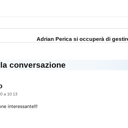
one
Adrian Perica si occuperà di gestire
lla conversazione
o
dice:
0 a 10:13
ne interessante!!!