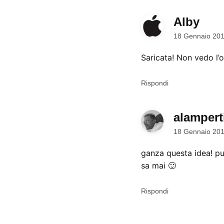
Alby
dice:
18 Gennaio 201
Saricata! Non vedo l’o
Rispondi
alampert
18 Gennaio 201
ganza questa idea! pu
sa mai 🙂
Rispondi