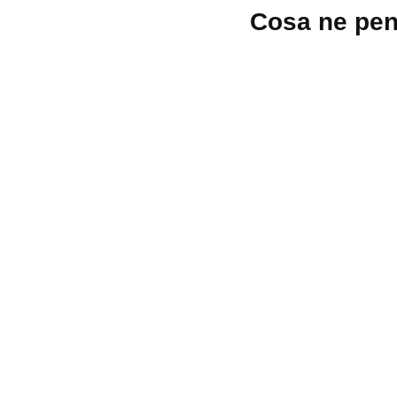
Lascia
Cosa ne pen
un
commento