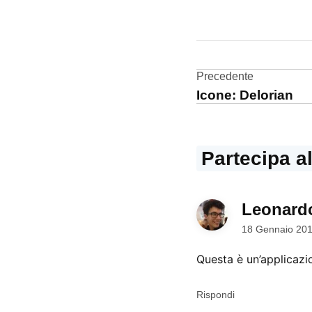
CONTRASSEGNATO
DA UNA SCRITTA:
App
Store
Navigazi
Precedente
Icone: Delorian
articoli
Partecipa a
Leonard
18 Gennaio 201
Questa è un’applicazio
Rispondi