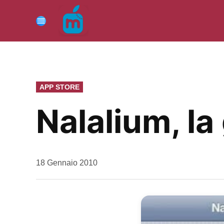
Vai
al
Menu
contenuto
PUBBLICATO
APP STORE
IN
Nalalium, la
da
18 Gennaio 2010
Kiro