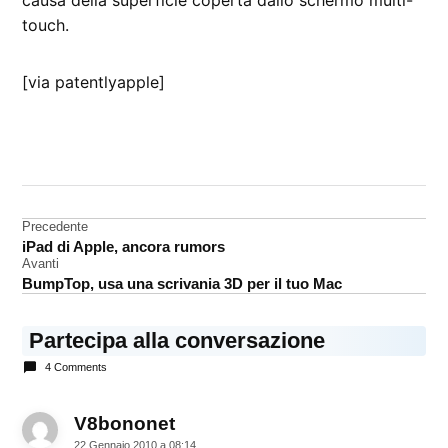
touch.
[via patentlyapple]
CONTRASSEGNATO
DA UNA SCRITTA:
brevetto
Navigazione
Precedente
energia
iPad di Apple, ancora rumors
solare
articoli
Avanti
BumpTop, usa una scrivania 3D per il tuo Mac
Partecipa alla conversazione
4 Comments
V8bononet
dice:
22 Gennaio 2010 a 08:14