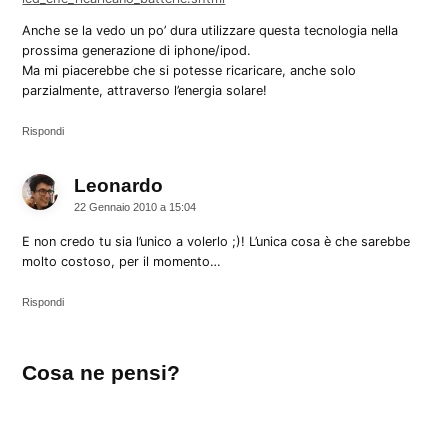
Anche se la vedo un po’ dura utilizzare questa tecnologia nella
prossima generazione di iphone/ipod.
Ma mi piacerebbe che si potesse ricaricare, anche solo
parzialmente, attraverso l’energia solare!
Rispondi
Leonardo
dice:
22 Gennaio 2010 a 15:04
E non credo tu sia l’unico a volerlo ;)! L’unica cosa è che sarebbe
molto costoso, per il momento…
Rispondi
Lascia
Cosa ne pensi?
un
commento