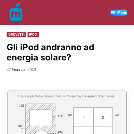
Vai
al
Menu
contenuto
PUBBLICATO
BREVETTI
IPOD
IN
Gli iPod andranno ad
energia solare?
da
22 Gennaio 2010
Kiro