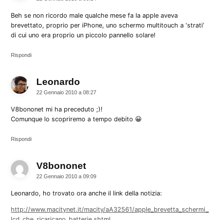
Beh se non ricordo male qualche mese fa la apple aveva
brevettato, proprio per iPhone, uno schermo multitouch a ‘strati’
di cui uno era proprio un piccolo pannello solare!
Rispondi
Leonardo
dice:
22 Gennaio 2010 a 08:27
V8bononet mi ha preceduto ;)!
Comunque lo scopriremo a tempo debito 😀
Rispondi
V8bononet
dice:
22 Gennaio 2010 a 09:09
Leonardo, ho trovato ora anche il link della notizia:
http://www.macitynet.it/macity/aA32561/apple_brevetta_schermi_
lcd_che_ricaricano_batterie.shtml