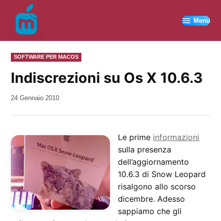
Vai
al
Menu
contenuto
PUBBLICATO
SOFTWARE PER MACOS
IN
Indiscrezioni su Os X 10.6.3
da
24 Gennaio 2010
Kiro
Le prime
informazioni
sulla presenza
dell’aggiornamento
10.6.3 di Snow Leopard
risalgono allo scorso
dicembre. Adesso
sappiamo che gli