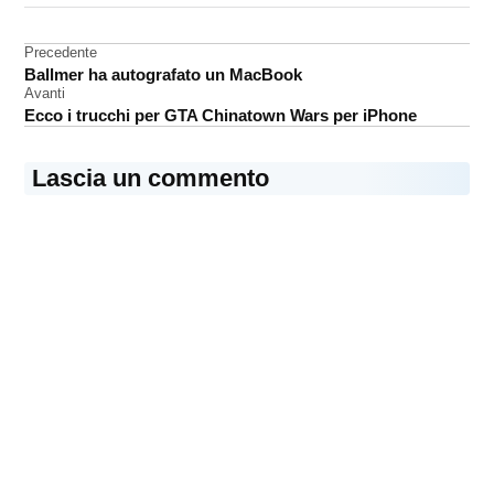
10.6.3
Navigazione
Precedente
OS
Ballmer ha autografato un MacBook
X
articoli
Avanti
Snow
Ecco i trucchi per GTA Chinatown Wars per iPhone
Leopard
Lascia un commento