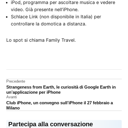
iPod, programma per ascoltare musica e vedere
video. Già presente nell’iPhone.
Schlace Link (non disponibile in Italia) per
controllare la domotica a distanza.
Lo spot si chiama Family Travel.
CONTRASSEGNATO
DA UNA SCRITTA:
iPhone
Navigazione
Precedente
spot
Strangeness from Earth, le curiosità di Google Earth in
articoli
un’applicazione per iPhone
Avanti
Club iPhone, un convegno sull’iPhone il 27 febbraio a
Milano
Partecipa alla conversazione