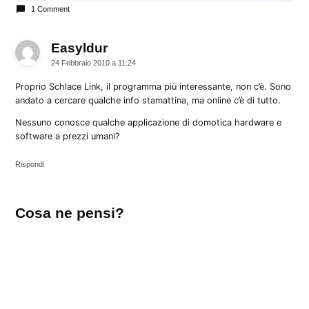
1 Comment
Easyldur
dice:
24 Febbraio 2010 a 11:24
Proprio Schlace Link, il programma più interessante, non c’è. Sono
andato a cercare qualche info stamattina, ma online c’è di tutto.
Nessuno conosce qualche applicazione di domotica hardware e
software a prezzi umani?
Rispondi
Lascia
Cosa ne pensi?
un
commento