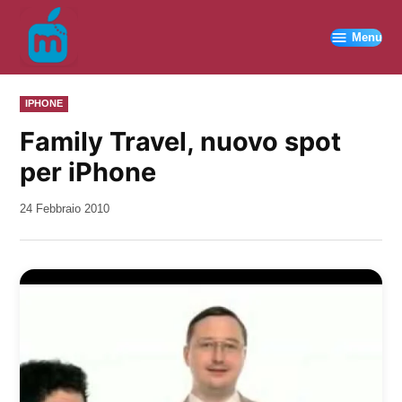
Vai
al
Menu
contenuto
PUBBLICATO
IPHONE
IN
Family Travel, nuovo spot
per iPhone
da
24 Febbraio 2010
Kiro