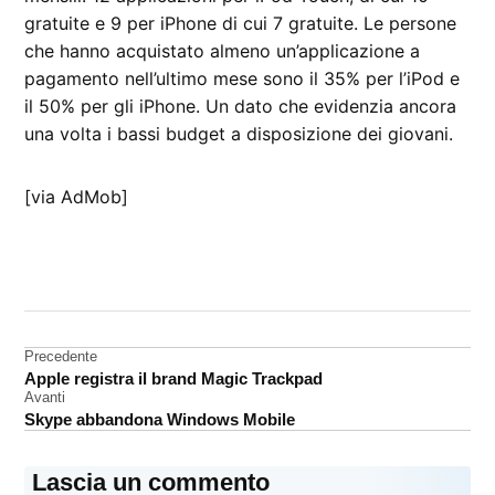
gratuite e 9 per iPhone di cui 7 gratuite. Le persone
che hanno acquistato almeno un’applicazione a
pagamento nell’ultimo mese sono il 35% per l’iPod e
il 50% per gli iPhone. Un dato che evidenzia ancora
una volta i bassi budget a disposizione dei giovani.
[via AdMob]
CONTRASSEGNATO
DA UNA SCRITTA:
analisi
Navigazione
Precedente
iPod
Apple registra il brand Magic Trackpad
Touch
articoli
Avanti
Skype abbandona Windows Mobile
Lascia un commento