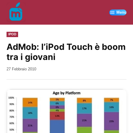
Vai
al
Menu
contenuto
PUBBLICATO
IPOD
IN
AdMob: l’iPod Touch è boom
tra i giovani
da
27 Febbraio 2010
Kiro