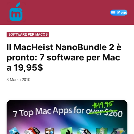
Vai
al
Menu
contenuto
PUBBLICATO
SOFTWARE PER MACOS
IN
Il MacHeist NanoBundle 2 è
pronto: 7 software per Mac
a 19,95$
da
3 Marzo 2010
Kiro