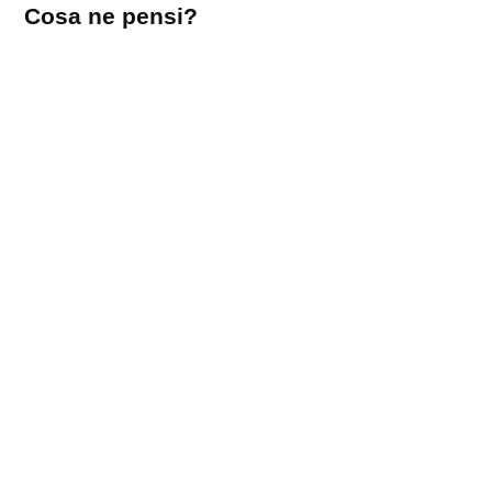
Cosa ne pensi?
un
commento