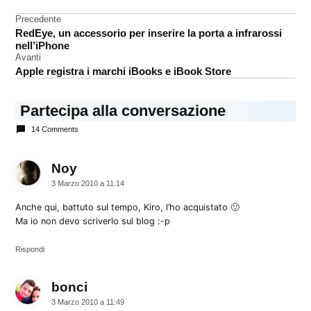
Navigazione
Precedente
MacHeist
RedEye, un accessorio per inserire la porta a infrarossi
articoli
Software
nell’iPhone
Avanti
Apple registra i marchi iBooks e iBook Store
Partecipa alla conversazione
14 Comments
Noy
dice:
3 Marzo 2010 a 11:14
Anche qui, battuto sul tempo, Kiro, l’ho acquistato 🙂
Ma io non devo scriverlo sul blog :-p
Rispondi
bonci
dice:
3 Marzo 2010 a 11:49