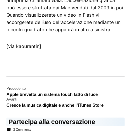
anteprima chiamata Gala. L’accelerazione grafica
può essere sfruttata dai Mac venduti dal 2009 in poi.
Quando visualizzerete un video in Flash vi
accorgerete dell’uso dell’accelerazione mediante un
piccolo quadrato che apparirà in alto a sinistra.
[via kaourantin]
CONTRASSEGNATO
DA UNA SCRITTA:
adobe
Navigazione
Precedente
Flash
Apple brevetta un sistema touch fatto di luce
articoli
Avanti
Cresce la musica digitale e anche l’iTunes Store
Partecipa alla conversazione
3 Comments