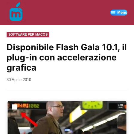
Vai
al
Menu
contenuto
PUBBLICATO
SOFTWARE PER MACOS
IN
Disponibile Flash Gala 10.1, il
plug-in con accelerazione
grafica
da
30 Aprile 2010
Kiro