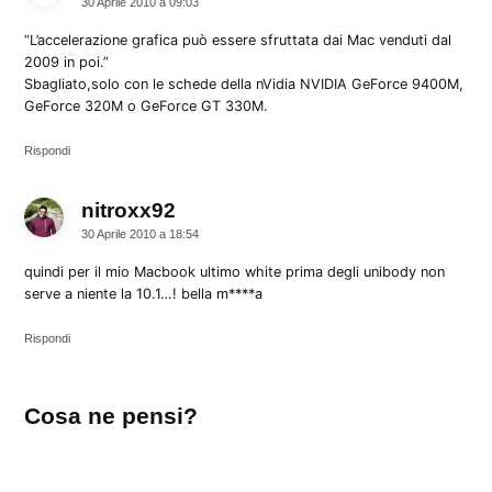
30 Aprile 2010 a 09:03
“L’accelerazione grafica può essere sfruttata dai Mac venduti dal
2009 in poi.”
Sbagliato,solo con le schede della nVidia NVIDIA GeForce 9400M,
GeForce 320M o GeForce GT 330M.
Rispondi
nitroxx92
dice:
30 Aprile 2010 a 18:54
quindi per il mio Macbook ultimo white prima degli unibody non
serve a niente la 10.1…! bella m****a
Rispondi
Lascia
Cosa ne pensi?
un
commento