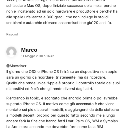
schiacciare Mac OS, dopo l’iniziale successo della mela: perche’
non e’ incatenato ad un solo hardware e produttore e perche’ ha
alle spalle un’alleanza a 360 gradi, che non indulge in stolidi
snobismi e autarchie ch’erano anacronisctiche gia’ 20 anni fa.
Rispondi
Marco
dice:
11 Maggio 2010 a 16:42
@Macraiser
Il giorno che OSX o iPhone OS finirà su un dispositivo non apple
sarà un giorno da ricordare, tristemente, ma da ricordare.
Quello che rende unica l’Apple è proprio il controllo totale dei suoi
dispositivi ed è ciò che gli rende diversi dagli altri.
Rientrando in topic, è scontato che android prima o poi avrebbe
superato iPhone OS. Il motivo come già accennato è che viene
montato sui più disparati modelli, e aggiungerei da delle ciofeche
a modelli decenti proprio per questo fatto secondo me a lungo
andare farà la fine che hanno fatti i vari Palm OS, WM e Symbian .
La Apple ora secondo me dovrebbe fare come fa la RIM