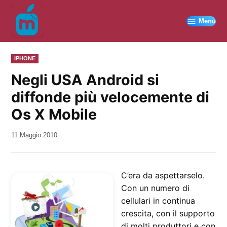
Vai
al
Menu
contenuto
PUBBLICATO
IPHONE
IN
Negli USA Android si
diffonde più velocemente di
Os X Mobile
da
11 Maggio 2010
Kiro
C’era da aspettarselo.
Con un numero di
cellulari in continua
crescita, con il supporto
di molti produttori e con