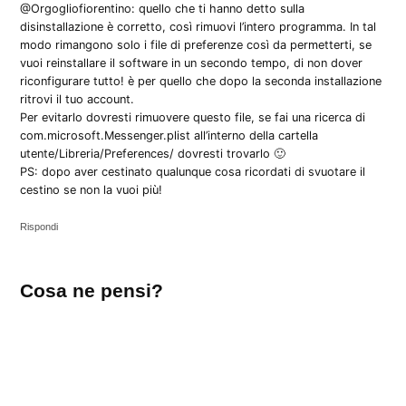
@Orgogliofiorentino: quello che ti hanno detto sulla
disinstallazione è corretto, così rimuovi l’intero programma. In tal
modo rimangono solo i file di preferenze così da permetterti, se
vuoi reinstallare il software in un secondo tempo, di non dover
riconfigurare tutto! è per quello che dopo la seconda installazione
ritrovi il tuo account.
Per evitarlo dovresti rimuovere questo file, se fai una ricerca di
com.microsoft.Messenger.plist all’interno della cartella
utente/Libreria/Preferences/ dovresti trovarlo 🙂
PS: dopo aver cestinato qualunque cosa ricordati di svuotare il
cestino se non la vuoi più!
Rispondi
Lascia
Cosa ne pensi?
un
commento