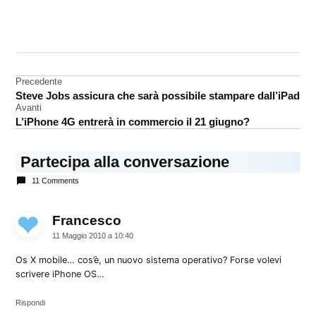
CONTRASSEGNATO
DA UNA SCRITTA:
analisi
Navigazione
Precedente
Android
Steve Jobs assicura che sarà possibile stampare dall’iPad
articoli
Os X
Avanti
Mobile
L’iPhone 4G entrerà in commercio il 21 giugno?
USA
Partecipa alla conversazione
11 Comments
Francesco
dice:
11 Maggio 2010 a 10:40
Os X mobile… cos’è, un nuovo sistema operativo? Forse volevi
scrivere iPhone OS…
Rispondi