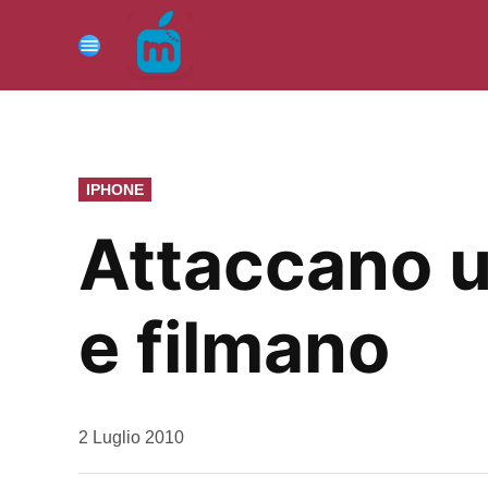
Vai
al
Menu
contenuto
PUBBLICATO
IPHONE
IN
Attaccano un
e filmano
da
2 Luglio 2010
Kiro