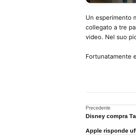
Un esperimento mo
collegato a tre pa
video. Nel suo pic
Fortunatamente er
CONTRASSEGNATO
DA UNA SCRITTA:
iPhone
4
Navigazi
Precedente
Disney compra Tap
video
articoli
Apple risponde uff