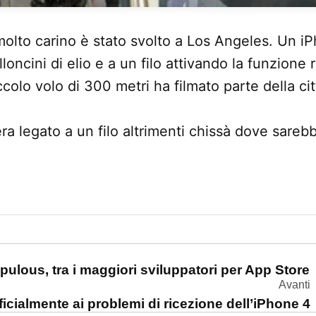
lto carino è stato svolto a Los Angeles. Un iP
lloncini di elio e a un filo attivando la funzione 
colo volo di 300 metri ha filmato parte della citt
a legato a un filo altrimenti chissà dove sareb
one
ulous, tra i maggiori sviluppatori per App Store
Avanti
icialmente ai problemi di ricezione dell’iPhone 4