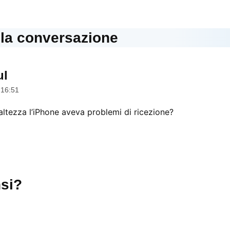
lla conversazione
ul
dice:
 16:51
’altezza l’iPhone aveva problemi di ricezione?
si?