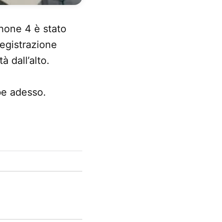
hone 4 è stato
registrazione
à dall’alto.
be adesso.