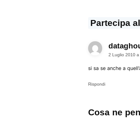
Partecipa a
datagho
2 Luglio 2010 a
si sa se anche a quell
Rispondi
Lascia
Cosa ne pen
un
commento