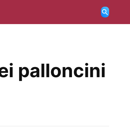
Ricerca
aperta
i palloncini