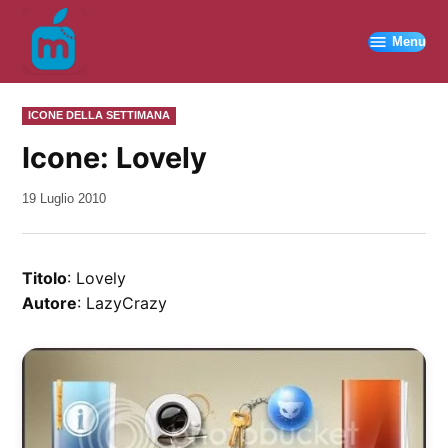
Vai
al
Menu
contenuto
PUBBLICATO
ICONE DELLA SETTIMANA
IN
Icone: Lovely
da
19 Luglio 2010
Kiro
Titolo
: Lovely
Autore
: LazyCrazy