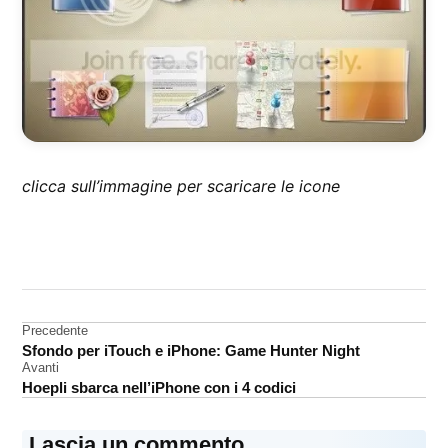
clicca sull’immagine per scaricare le icone
CONTRASSEGNATO
DA UNA SCRITTA:
icone
Navigazione
Precedente
Sfondo per iTouch e iPhone: Game Hunter Night
articoli
Avanti
Hoepli sbarca nell’iPhone con i 4 codici
Lascia un commento