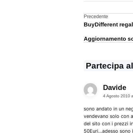
H3G
Navigazi
Precedente
iPhone
BuyDifferent regal
4
articoli
Aggiornamento so
Partecipa a
Davide
di
4 Agosto 2010 
sono andato in un neg
vendevano solo con a
del sito con i prezzi 
50Euri…adesso sono i