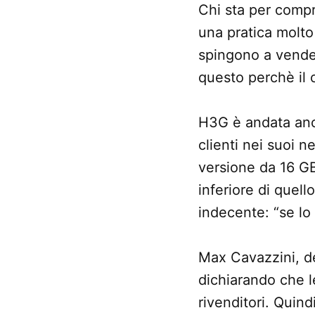
Chi sta per compra
una pratica molto
spingono a vender
questo perchè il 
H3G è andata anch
clienti nei suoi n
versione da 16 GB
inferiore di quello
indecente: “se lo
Max Cavazzini, de
dichiarando che l
rivenditori. Quin