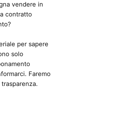
sogna vendere in
a contratto
nto?
eriale per sapere
dono solo
bbonamento
informarci. Faremo
 trasparenza.