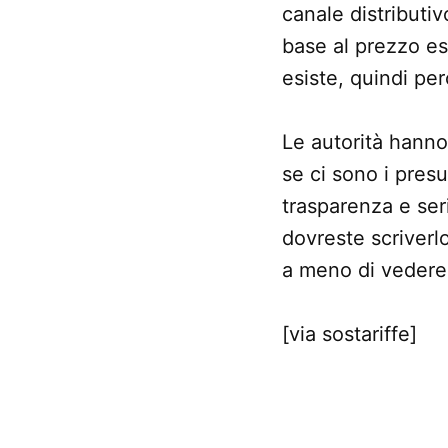
canale distributiv
base al prezzo es
esiste, quindi pe
Le autorità hanno
se ci sono i presu
trasparenza e ser
dovreste scriverlo
a meno di vedere 
[via sostariffe]
CONTRASSEGNATO
DA UNA SCRITTA: