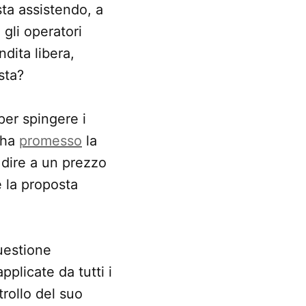
sta assistendo, a
gli operatori
dita libera,
sta?
per spingere i
: ha
promesso
la
 dire a un prezzo
te la proposta
uestione
plicate da tutti i
trollo del suo