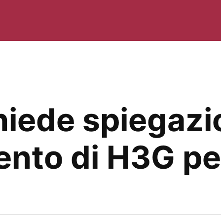
hiede spiegazio
to di H3G per