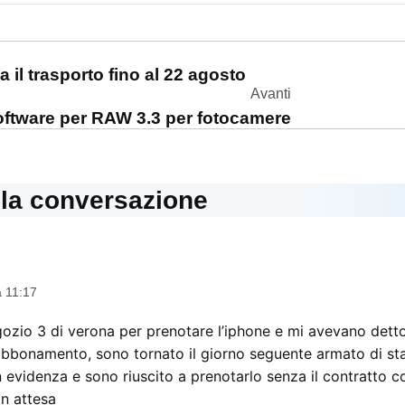
one
a il trasporto fino al 22 agosto
Avanti
ftware per RAW 3.3 per fotocamere
lla conversazione
ce:
a 11:17
ozio 3 di verona per prenotare l’iphone e mi avevano detto
bbonamento, sono tornato il giorno seguente armato di st
in evidenza e sono riuscito a prenotarlo senza il contratto 
n attesa