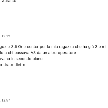
l Garante
1
dice:
a 12:13
gozio 3di Orio center per la mia ragazza che ha già 3 e mi 
lo a chi passava A3 da un altro operatore
ssavano in secondo piano
o tirato dietro
ce:
a 12:57