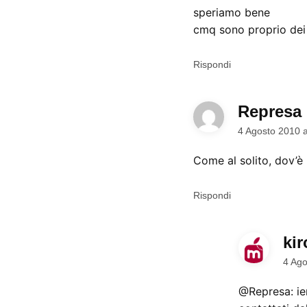
speriamo bene
cmq sono proprio dei 
Rispondi
Represa
4 Agosto 2010 
Come al solito, dov’è 
Rispondi
kir
4 Ago
@Represa: ier