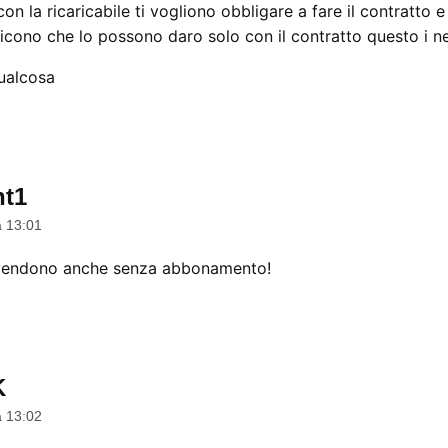
n la ricaricabile ti vogliono obbligare a fare il contratto 
icono che lo possono daro solo con il contratto questo i ne
qualcosa
ht1
dice:
a 13:01
li vendono anche senza abbonamento!
K
dice:
a 13:02