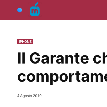
Vai
al
Menu
contenuto
PUBBLICATO
IPHONE
IN
Il Garante c
comportamen
da
4 Agosto 2010
Kiro