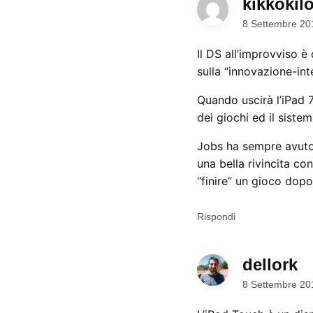
kikkokil
8 Settembre 20
Il DS all’improvviso 
sulla “innovazione-int
Quando uscirà l’iPad 
dei giochi ed il siste
Jobs ha sempre avuto i
una bella rivincita c
“finire” un gioco dop
Rispondi
dellork
di
8 Settembre 20