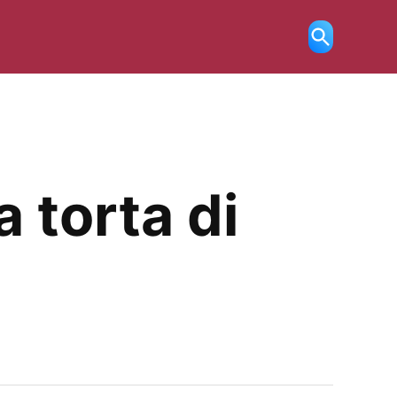
Ricerca
aperta
a torta di