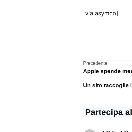
[via asymco]
CONTRASSEGNATO
DA UNA SCRITTA:
analisi
Navigazi
Precedente
iOS
Apple spende meno 
articoli
iPod
Touch
Un sito raccoglie 
Partecipa a