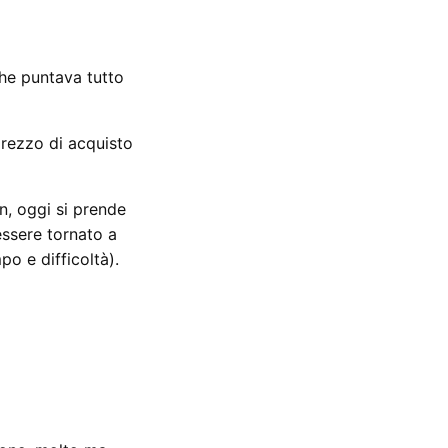
che puntava tutto
prezzo di acquisto
in, oggi si prende
essere tornato a
o e difficoltà).