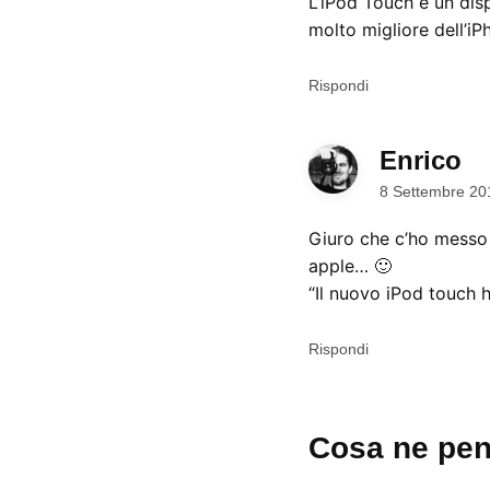
L’iPod Touch è un disp
molto migliore dell’iP
Rispondi
Enrico
di
8 Settembre 20
Giuro che c’ho messo u
apple… 🙂
“Il nuovo iPod touch h
Rispondi
Lascia
Cosa ne pen
un