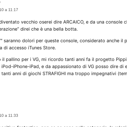
o
dice:
10 a 11:17
è diventato vecchio oserei dire ARCAICO, e da una console 
erazione” direi che è una bella botta.
7″ saranno dolori per queste console, considerato anche il 
ma di accesso iTunes Store.
l pallino per i VG, mi ricordo tanti anni fa il progetto Pipp
on iPod-iPhone-iPad, e da appassionato di VG posso dire di 
o tanti anni di giochi STRAFIGHI ma troppo impegnativi (temp
ce:
10 a 11:33