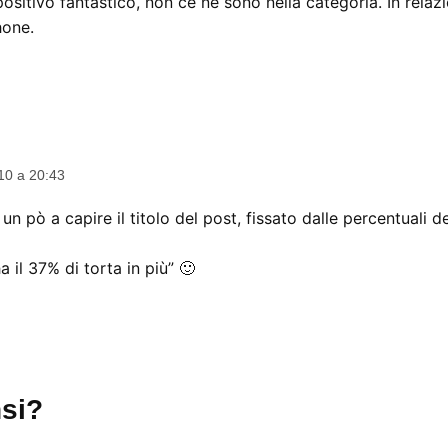
ositivo fantastico, non ce ne sono nella categoria. In rela
hone.
ce:
10 a 20:43
n pò a capire il titolo del post, fissato dalle percentuali de
a il 37% di torta in più” 🙂
si?