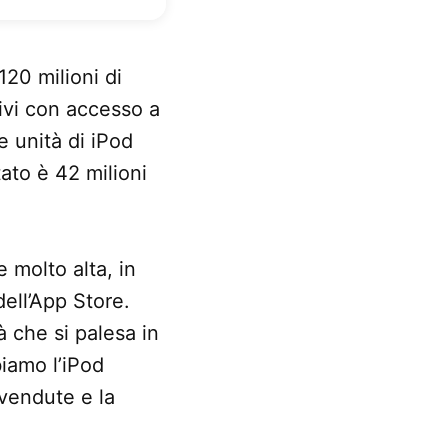
20 milioni di
tivi con accesso a
e unità di iPod
tato è 42 milioni
e molto alta, in
ell’App Store.
à che si palesa in
biamo l’iPod
 vendute e la