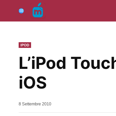
Vai
al
Menu
contenuto
PUBBLICATO
IPOD
IN
L’iPod Touch
iOS
da
8 Settembre 2010
Kiro