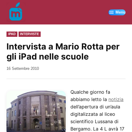
Vai
al
Menu
contenuto
PUBBLICATO
IPAD
INTERVISTE
IN
Intervista a Mario Rotta per
gli iPad nelle scuole
da
16 Settembre 2010
Kiro
Qualche giorno fa
abbiamo letto la
notizia
dell’apertura di un’aula
digitalizzata al liceo
scientifico Lussana di
Bergamo. La 4 L avrà 17