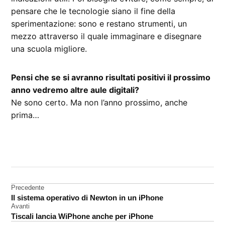
pensare che le tecnologie siano il fine della
sperimentazione: sono e restano strumenti, un
mezzo attraverso il quale immaginare e disegnare
una scuola migliore.
Pensi che se si avranno risultati positivi il prossimo
anno vedremo altre aule digitali?
Ne sono certo. Ma non l’anno prossimo, anche
prima…
CONTRASSEGNATO
DA UNA SCRITTA:
intervista
Navigazione
Precedente
iPad
Il sistema operativo di Newton in un iPhone
articoli
scuola
Avanti
Tiscali lancia WiPhone anche per iPhone